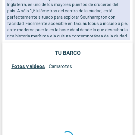
Inglaterra, es uno de los mayores puertos de cruceros del
b
país. A sólo 1,5 kilómetros del centro de la ciudad, está
s
perfectamente situado para explorar Southampton con
e
facilidad. Fácilmente accesible en taxi, autobús o incluso a pie,
este moderno puerto es la base ideal desde la que descubrir la
rica historia marítima y la cultura contemporánea de la ciudad.
El vibrante ambiente del paseo marítimo, con sus numerosos
restaurantes y tiendas, ofrece una cálida bienvenida a los
TU BARCO
visitantes.
Fotos y videos
Camarotes
Qué visitar en Southampton
Southampton, histórica ciudad portuaria, ofrece un sinfín de
atracciones. El museo marítimo SeaCity cuenta la historia del
Titanic, estrechamente vinculado a la ciudad. Las murallas
medievales de Southampton y la histórica Bargate son
testigos del pasado medieval de la ciudad. La City Art Gallery
exhibe colecciones de arte moderno e histórico. Para una
experiencia más natural, parques urbanos como
Southampton Common ofrecen apacibles espacios verdes. El
Barrio Cultural, con sus teatros y galerías, es una visita
obligada para los amantes de la cultura.