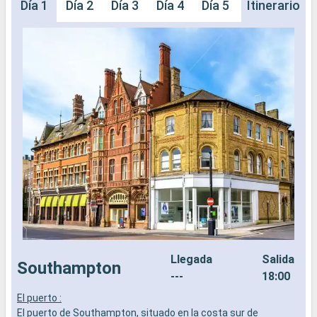
Día 1
Día 2
Día 3
Día 4
Día 5
Día 6
Itinerario
Día 
Llegada
Salida
Southampton
---
18:00
El puerto :
L
El puerto de Southampton, situado en la costa sur de
a