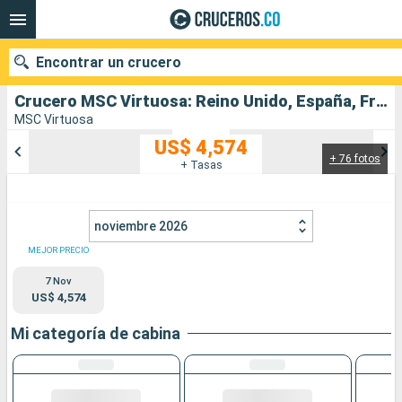
Encontrar un crucero
Crucero MSC Virtuosa: Reino Unido, España, Francia salida desde Southampton
MSC Virtuosa
US$ 4,574
+ 76 fotos
Nuestros destinos
+ Tasas
Fecha de salida
noviembre 2026
Puertos
Compañías
MEJOR PRECIO
7 Nov
Buscar
US$ 4,574
Mi categoría de cabina