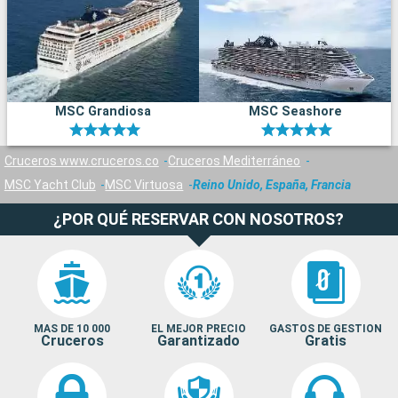
MSC Grandiosa
MSC Seashore
Cruceros www.cruceros.co
Cruceros Mediterráneo
MSC Yacht Club
MSC Virtuosa
Reino Unido, España, Francia
¿POR QUÉ RESERVAR CON NOSOTROS?
MAS DE 10 000
EL MEJOR PRECIO
GASTOS DE GESTION
Cruceros
Garantizado
Gratis