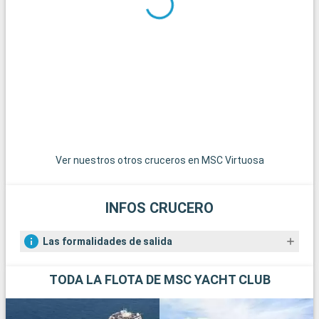
Qué visitar en los alrededores
Los alrededores de Southampton ofrecen numerosas
posibilidades para hacer excursiones. El Parque Nacional de
New Forest, a poca distancia, es un paraíso para senderistas y
amantes de la naturaleza, con sus paisajes de páramos y sus
ponis en libertad. La histórica ciudad de Winchester, con su
imponente catedral y sus edificios antiguos, es una
gratificante excursión de un día. Para los amantes de la vela,
la isla de Wight, accesible en ferry, ofrece hermosas playas y
famosas regatas. Por último, los aficionados a la historia
Ver nuestros otros cruceros en MSC Virtuosa
pueden explorar los restos de Stonehenge, a menos de una
hora en coche.
INFOS CRUCERO
Las formalidades de salida
TODA LA FLOTA DE MSC YACHT CLUB