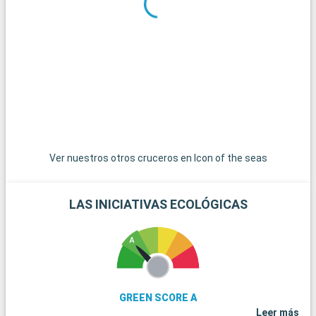
excursiones. Key West, el extremo más meridional de Estados
Unidos, es accesible por una carretera panorámica y ofrece
un ambiente relajado con casas de colores y puestas de sol
espectaculares. Las islas de las Bahamas, las joyas del
Caribe, están a poca distancia en barco y son un paraíso para
pasar el día en sus playas de arena blanca. Para los amantes
del submarinismo, los arrecifes de coral de Cayo Largo
ofrecen una experiencia submarina extraordinaria. Estos
destinos alrededor de Miami revelan la belleza natural y la
diversidad cultural de la región.
Ver nuestros otros cruceros en Icon of the seas
LAS INICIATIVAS ECOLÓGICAS
GREEN SCORE A
Leer más