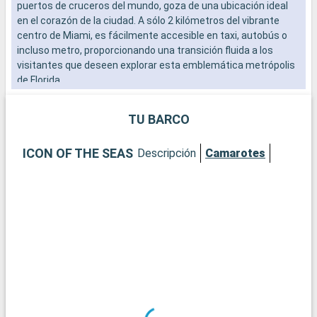
puertos de cruceros del mundo, goza de una ubicación ideal
a
en el corazón de la ciudad. A sólo 2 kilómetros del vibrante
s
centro de Miami, es fácilmente accesible en taxi, autobús o
a
incluso metro, proporcionando una transición fluida a los
c
visitantes que deseen explorar esta emblemática metrópolis
p
de Florida.
p
t
Qué visitar en Miami
TU BARCO
Miami es una exuberante mezcla de cultura, arte y playas.
Empiece por el distrito de Wynwood para admirar sus
ICON OF THE SEAS
Descripción
Camarotes
famosos murales y galerías de arte vanguardista. El histórico
distrito Art Decó de South Beach le transportará a los años 30
con sus coloridos edificios y su ambiente vintage. Para una
experiencia más natural, el Parque Nacional de los Everglades,
a poca distancia en coche, ofrece una aventura por los
pantanos, con la posibilidad de avistar caimanes. Descubra la
Pequeña Habana, donde la cultura cubana se palpa en cada
esquina.
Qué visitar en la zona
En los alrededores de Miami se ofrecen numerosas