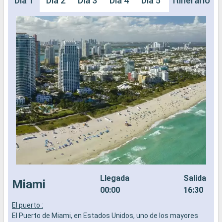
Día 1
Día 2
Día 3
Día 4
Día 5
Día 6
Itinerario
Día 
Llegada
Salida
Miami
00:00
16:30
El puerto :
C
El Puerto de Miami, en Estados Unidos, uno de los mayores
C