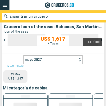
Encontrar un crucero
Crucero Icon of the seas: Bahamas, San Martín, Estados Unidos salida desde Miami
Icon of the seas
US$ 1,617
+ 151 fotos
Nuestros destinos
+ Tasas
Fecha de salida
mayo 2027
Puertos
Compañías
MEJOR PRECIO
29 May
Buscar
US$ 1,617
Mi categoría de cabina