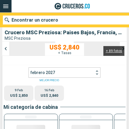
Encontrar un crucero
Crucero MSC Preziosa: Paises Bajos, Francia, Reino Unido, Alemania salida desde Rotterdam
MSC Preziosa
US$ 2,840
+ 89 fotos
Nuestros destinos
+ Tasas
Fecha de salida
febrero 2027
Puertos
Compañías
MEJOR PRECIO
9 Feb
16 Feb
Buscar
US$ 2,850
US$ 2,840
Mi categoría de cabina