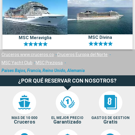
MSC Divina
MSC Meraviglia
Cruceros www.cruceros.co
Cruceros Europa del Norte
MSC Yacht Club
MSC Preziosa
Paises Bajos, Francia, Reino Unido, Alemania
¿POR QUÉ RESERVAR CON NOSOTROS?
MAS DE 10 000
EL MEJOR PRECIO
GASTOS DE GESTION
Cruceros
Garantizado
Gratis