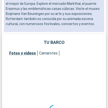
el mayor de Europa. Explore el mercado Markthal, el puente
l
Erasmus y las emblemáticas casas cúbicas. Visite el museo
a
Boijmans Van Beuningen por su arte y sus exposiciones.
p
Rotterdam también es conocida por su animada escena
a
cultural, con numerosos festivales, conciertos y eventos.
e
e
n
TU BARCO
Fotos y videos
Camarotes