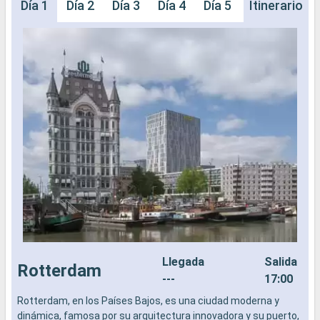
Día 1
Día 2
Día 3
Día 4
Día 5
Día 6
Itinerario
Día 
Llegada
Salida
Rotterdam
---
17:00
Rotterdam, en los Países Bajos, es una ciudad moderna y
C
dinámica, famosa por su arquitectura innovadora y su puerto,
u