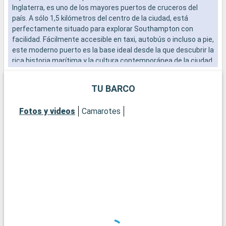
Inglaterra, es uno de los mayores puertos de cruceros del
N
país. A sólo 1,5 kilómetros del centro de la ciudad, está
n
perfectamente situado para explorar Southampton con
e
facilidad. Fácilmente accesible en taxi, autobús o incluso a pie,
s
este moderno puerto es la base ideal desde la que descubrir la
l
rica historia marítima y la cultura contemporánea de la ciudad.
B
El vibrante ambiente del paseo marítimo, con sus numerosos
n
restaurantes y tiendas, ofrece una cálida bienvenida a los
TU BARCO
visitantes.
Fotos y videos
Camarotes
Qué visitar en Southampton
Southampton, histórica ciudad portuaria, ofrece un sinfín de
atracciones. El museo marítimo SeaCity cuenta la historia del
Titanic, estrechamente vinculado a la ciudad. Las murallas
medievales de Southampton y la histórica Bargate son
testigos del pasado medieval de la ciudad. La City Art Gallery
exhibe colecciones de arte moderno e histórico. Para una
experiencia más natural, parques urbanos como
Southampton Common ofrecen apacibles espacios verdes. El
Barrio Cultural, con sus teatros y galerías, es una visita
obligada para los amantes de la cultura.