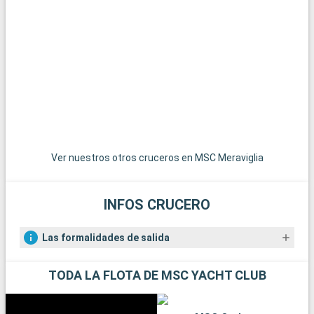
Qué visitar en los alrededores
Los alrededores de Southampton ofrecen numerosas
posibilidades para hacer excursiones. El Parque Nacional de
New Forest, a poca distancia, es un paraíso para senderistas y
amantes de la naturaleza, con sus paisajes de páramos y sus
ponis en libertad. La histórica ciudad de Winchester, con su
imponente catedral y sus edificios antiguos, es una
gratificante excursión de un día. Para los amantes de la vela,
la isla de Wight, accesible en ferry, ofrece hermosas playas y
famosas regatas. Por último, los aficionados a la historia
Ver nuestros otros cruceros en MSC Meraviglia
pueden explorar los restos de Stonehenge, a menos de una
hora en coche.
INFOS CRUCERO
Las formalidades de salida
TODA LA FLOTA DE MSC YACHT CLUB