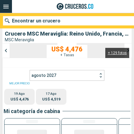
Encontrar un crucero
Crucero MSC Meraviglia: Reino Unido, Francia, Portugal, España salida desde Southampton
MSC Meraviglia
US$ 4,476
+ 129 fotos
Nuestros destinos
+ Tasas
Fecha de salida
agosto 2027
Puertos
Compañías
MEJOR PRECIO
19 Ago
17 Ago
Buscar
US$ 4,476
US$ 4,519
Mi categoría de cabina