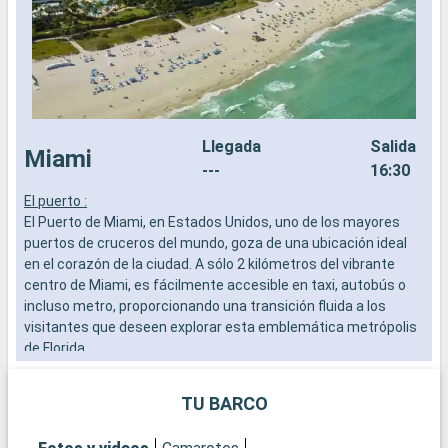
Llegada
Salida
Miami
---
16:30
El puerto :
L
El Puerto de Miami, en Estados Unidos, uno de los mayores
a
puertos de cruceros del mundo, goza de una ubicación ideal
b
en el corazón de la ciudad. A sólo 2 kilómetros del vibrante
s
centro de Miami, es fácilmente accesible en taxi, autobús o
e
incluso metro, proporcionando una transición fluida a los
visitantes que deseen explorar esta emblemática metrópolis
de Florida.
Qué visitar en Miami
TU BARCO
Miami es una exuberante mezcla de cultura, arte y playas.
Empiece por el distrito de Wynwood para admirar sus