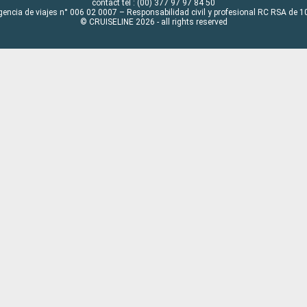
contact tel : (00) 377 97 97 84 50
gencia de viajes n° 006 02 0007 – Responsabilidad civil y profesional RC RSA de
© CRUISELINE 2026 - all rights reserved