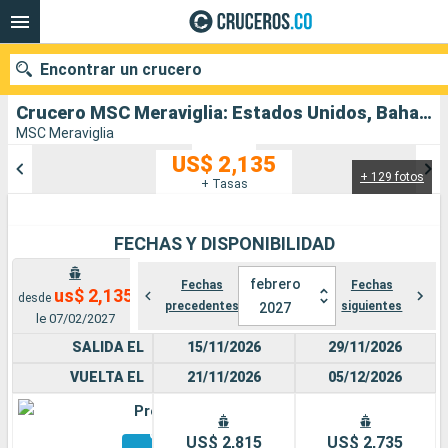
Encontrar un crucero
Crucero MSC Meraviglia: Estados Unidos, Bahamas salida desde Miami
MSC Meraviglia
US$ 2,135
+ 129 fotos
Nuestros destinos
+ Tasas
Fecha de salida
FECHAS Y DISPONIBILIDAD
Puertos
Compañías
febrero
Fechas
Fechas
us$ 2,135
desde
precedentes
siguientes
2027
Buscar
le 07/02/2027
SALIDA EL
15/11/2026
29/11/2026
VUELTA EL
21/11/2026
05/12/2026
Premium
Otros
US$ 2,815
US$ 2,735