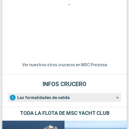
situada a unos 60 kilómetros, es famosa por su centro
medieval y su tradicional mazapán. Los amantes de la
naturaleza apreciarán una excursión al Parque Nacional del
Mar de Wadden de Hamburgo, reserva de la biosfera de la
UNESCO que ofrece paisajes costeros únicos. Para pasar un
día en familia, el Heide Park Resort, uno de los mayores
parques temáticos de Alemania, ofrece diversión y emoción a
sólo una hora en coche de Hamburgo.
Ver nuestros otros cruceros en MSC Preziosa
INFOS CRUCERO
Las formalidades de salida
TODA LA FLOTA DE MSC YACHT CLUB