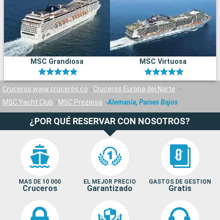
MSC Grandiosa
MSC Virtuosa
Cruceros www.cruceros.co
Cruceros Europa del Norte
MSC Yacht Club
MSC Preziosa
Alemania, Paises Bajos
¿POR QUÉ RESERVAR CON NOSOTROS?
MAS DE 10 000
EL MEJOR PRECIO
GASTOS DE GESTION
Cruceros
Garantizado
Gratis