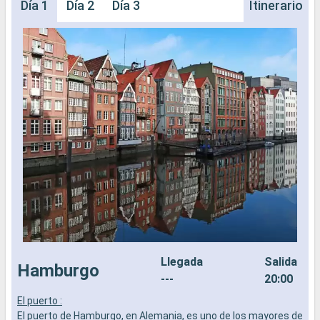
Día 1
Día 2
Día 3
Itinerario
Llegada
Salida
Hamburgo
---
20:00
El puerto :
L
El puerto de Hamburgo, en Alemania, es uno de los mayores de
a