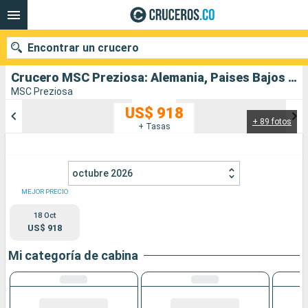
Encontrar un crucero
Crucero MSC Preziosa: Alemania, Paises Bajos salida desde Hamburgo
MSC Preziosa
US$ 918
+ 89 fotos
Nuestros destinos
+ Tasas
Fecha de salida
octubre 2026
Puertos
Compañías
MEJOR PRECIO
18 Oct
Buscar
US$ 918
Mi categoría de cabina