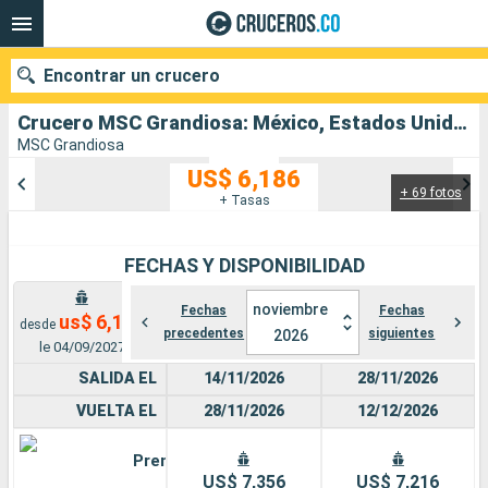
Encontrar un crucero
Crucero MSC Grandiosa: México, Estados Unidos, Bahamas, República Dominicana salida desde Puerto Canaveral
MSC Grandiosa
US$ 6,186
+ 69 fotos
Nuestros destinos
+ Tasas
Fecha de salida
FECHAS Y DISPONIBILIDAD
Puertos
Compañías
noviembre
Fechas
Fechas
us$ 6,186
desde
precedentes
siguientes
2026
Buscar
le 04/09/2027
SALIDA EL
14/11/2026
28/11/2026
VUELTA EL
28/11/2026
12/12/2026
Premium
US$ 7,356
US$ 7,216