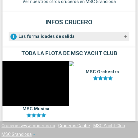
Ver nuestros otros cruceros en MSC Grandiosa
y museos de Orlando ofrecen un día más tranquilo pero
igualmente gratificante.
INFOS CRUCERO
Las formalidades de salida
TODA LA FLOTA DE MSC YACHT CLUB
MSC Orchestra
MSC Musica
Cruceros www.cruceros.co
Cruceros Caribe
MSC Yacht Club
MSC Grandiosa