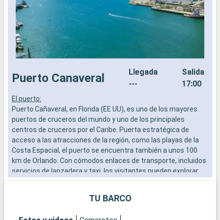
Llegada
Salida
Puerto Canaveral
---
17:00
El puerto:
E
Puerto Cañaveral, en Florida (EE UU), es uno de los mayores
E
puertos de cruceros del mundo y uno de los principales
s
centros de cruceros por el Caribe. Puerta estratégica de
i
acceso a las atracciones de la región, como las playas de la
b
Costa Espacial, el puerto se encuentra también a unos 100
km de Orlando. Con cómodos enlaces de transporte, incluidos
Q
servicios de lanzadera y taxi, los visitantes pueden explorar
N
fácilmente las numerosas atracciones de la Costa Espacial,
s
así como los famosos parques temáticos de Orlando.
i
TU BARCO
c
Qué visitar en Puerto Cañaveral y sus alrededores
v