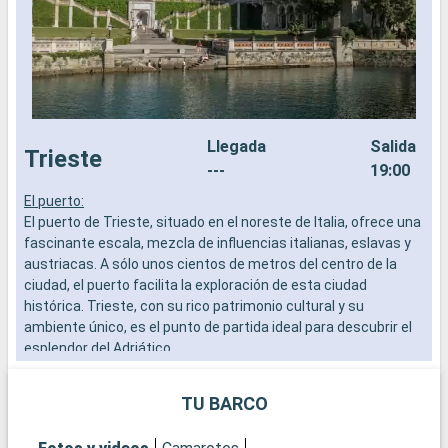
Llegada
Salida
Trieste
---
19:00
El puerto:
L
El puerto de Trieste, situado en el noreste de Italia, ofrece una
a
fascinante escala, mezcla de influencias italianas, eslavas y
b
austriacas. A sólo unos cientos de metros del centro de la
s
ciudad, el puerto facilita la exploración de esta ciudad
e
histórica. Trieste, con su rico patrimonio cultural y su
ambiente único, es el punto de partida ideal para descubrir el
esplendor del Adriático.
Qué visitar en Trieste
TU BARCO
Trieste es una ciudad de contrastes y diversidad. La Piazza
Unità d'Italia, una de las plazas más grandes de Europa frente