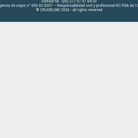
contact tel : (00) 377 97 97 84 50
gencia de viajes n° 006 02 0007 – Responsabilidad civil y profesional RC RSA de
© CRUISELINE 2026 - all rights reserved