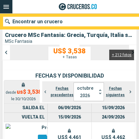
Encontrar un crucero
Crucero MSc Fantasia: Grecia, Turquía, Italia salida desde Trieste
MSc Fantasia
US$ 3,538
+ 212 fotos
Nuestros destinos
+ Tasas
Fecha de salida
FECHAS Y DISPONIBILIDAD
Puertos
Compañías
octubre
Fechas
Fechas
us$ 3,538
desde
precedentes
siguientes
2026
Buscar
le 30/10/2026
SALIDA EL
06/09/2026
15/09/2026
VUELTA EL
15/09/2026
24/09/2026
Premium
Otros
US$ 4,461
US$ 4,462