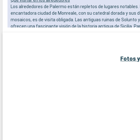
Los alrededores de Palermo están repletos de lugares notables.
encantadora ciudad de Monreale, con su catedral dorada y sus
mosaicos, es de visita obligada. Las antiguas ruinas de Solunto 
ofrecen una fascinante visión de la historia antigua de Sicilia. Pa
en la playa, Mondello, con su arena blanca y aguas cristalinas, es
popular. Los amantes de la naturaleza apreciarán una excursión 
natural de Capo Gallo, que ofrece espectaculares paseos y paisa
Fotos y