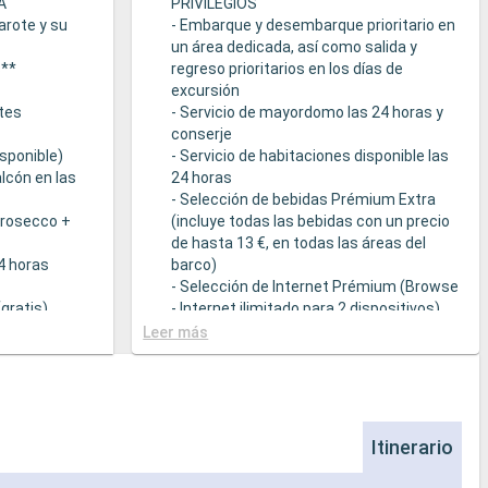
A
PRIVILEGIOS
arote y su
- Embarque y desembarque prioritario en
un área dedicada, así como salida y
s**
regreso prioritarios en los días de
excursión
tes
- Servicio de mayordomo las 24 horas y
conserje
sponible)
- Servicio de habitaciones disponible las
lcón en las
24 horas
- Selección de bebidas Prémium Extra
Prosecco +
(incluye todas las bebidas con un precio
de hasta 13 €, en todas las áreas del
24 horas
barco)
- Selección de Internet Prémium (Browse
gratis)
- Internet ilimitado para 2 dispositivos)
- Acceso prioritario a la suite termal de
Leer más
cción de
MSC Aurea Spa
la Tarifa Todo
- Amenities de relajación en cada suite
(incluye albornoz y zapatillas)
a
- Menú de almohadas
- Otros detalles: servicio de empaquetar
Itinerario
que sirven
/ desempaquetar el equipaje, periódico
s a una
entregado directamente en la suite, bajo