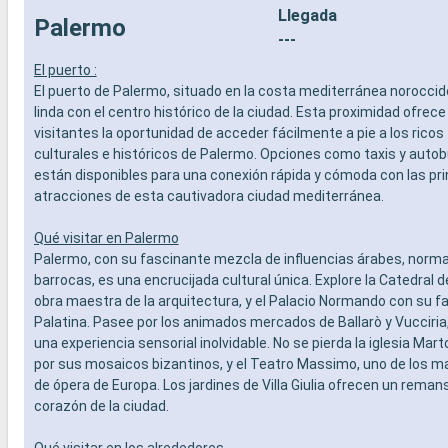
Llegada
- Actividades recreativas para niños
prepago d
Palermo
SERVICIOS
especiali
---
- Personal multilingue cualificado
DEPORTE 
El puerto :
OTROS PRIVILEGIOS
- Programa
El puerto de Palermo, situado en la costa mediterránea norocciden
- Puntos MSC Voyagers Club
teatro al 
linda con el centro histórico de la ciudad. Esta proximidad ofrece 
- Área de 
visitantes la oportunidad de acceder fácilmente a pie a los ricos
- Instalaci
culturales e históricos de Palermo. Opciones como taxis y aut
- Gimnasio
están disponibles para una conexión rápida y cómoda con las pri
panorámi
- Activida
atracciones de esta cautivadora ciudad mediterránea.
adultos, b
- Activida
Qué visitar en Palermo
SERVICIO
Palermo, con su fascinante mezcla de influencias árabes, norm
- Personal
barrocas, es una encrucijada cultural única. Explore la Catedral 
OTROS PR
obra maestra de la arquitectura, y el Palacio Normando con su f
- Puntos 
Palatina. Pasee por los animados mercados de Ballarò y Vucciria
una experiencia sensorial inolvidable. No se pierda la iglesia Ma
por sus mosaicos bizantinos, y el Teatro Massimo, uno de los m
de ópera de Europa. Los jardines de Villa Giulia ofrecen un reman
corazón de la ciudad.
Qué visitar en los alrededores