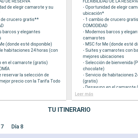
DAD DE RESERVA
FLEXIBILIDAD DE LA RESERV
dad de elegir camarote y su
- Oportunidad de elegir cam
*
ubicación*
 de crucero gratis**
- 1 cambio de crucero grati
AD
COMODIDAD
s barcos y elegantes
- Modernos barcos y elegan
s
camarotes
Me (donde esté disponible)
- MSC for Me (donde esté di
 de habitaciones 24 horas (con
- Suites y camarotes con ba
mejores ubicaciones
 en el camarote (gratis)
- Selección de bienvenida (
OMÍA
chocolate)
e reservar la selección de
- Servicio de habitaciones 
mejor precio con la Tarifa Todo
(gratis)
- Desayuno en el camarote (
 una amplia oferta
GASTRONOMÍA
Leer más
mica
- Opción de reservar la sele
ntes principales que sirven
bebidas a mejor precio con 
TU ITINERARIO
ourmet adaptadas a una
Incluido
e restricciones dietéticas
- Bufé con una amplia ofert
ad de elegir el turno de cena
gastronómica
 7
Día 8
isponibilidad)
- Restaurantes principales 
descuento en una selección
comidas gourmet adaptada