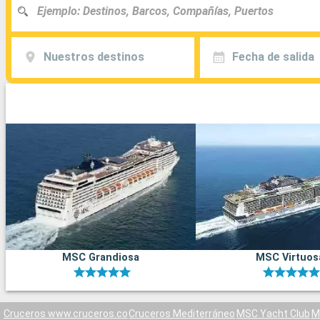
Nuestros destinos
Fecha de salida
MSC Grandiosa
MSC Virtuos
Cruceros www.cruceros.co
Cruceros Mediterráneo
MSC Yacht Club
M