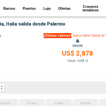
Cruceros
Barcos
Puertos
Lujo
Ofertas
temáticos
a, Italia salida desde Palermo
s
¡Últimas cabinas!
barco lleno hasta el
desde
US$ 2,878
Tasas: +US$ 12
20 Ago
27 Ago
3 Sept
10 Sept