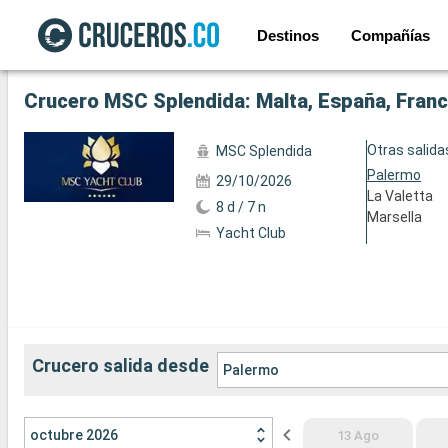
Destinos
Compañías
Ver las 137 fotos siguientes
Crucero MSC Splendida: Malta, España, Franci
Otras salida
MSC Splendida
Palermo
29/10/2026
La Valetta
8 d / 7 n
Marsella
Yacht Club
Crucero salida desde
Palermo
octubre 2026
13 Ago