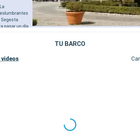
adultos)
 La
- 40% de descuento en una 
 deslumbrantes
prepago de spa
y Segesta
- 10% de descuento en todo
ra pasar un día
tratamientos de spa adquir
 un destino
SERVICIOS
a la reserva
- Personal multilingue cuali
TU BARCO
jes.
- Embarque prioritario y ent
equipaje
 videos
Ca
OTROS PRIVILEGIOS
- Puntos MSC Voyagers Clu