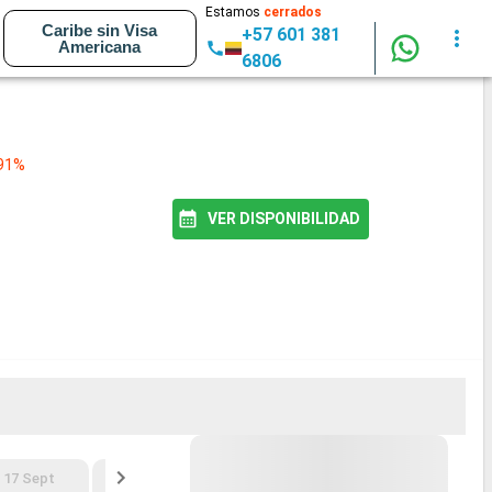
Estamos
cerrados
Caribe sin Visa
+57 601 381
Americana
6806
 91%
VER DISPONIBILIDAD
17 Sept
24 Sept
1 Oct
8 Oct