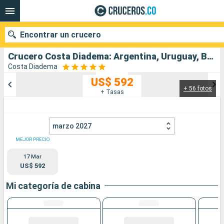
Encontrar un crucero
Crucero Costa Diadema: Argentina, Uruguay, Brasil salida desde Buenos Aires
Costa Diadema
US$ 592
+ 56 fotos
Nuestros destinos
+ Tasas
Fecha de salida
marzo 2027
Puertos
Compañías
MEJOR PRECIO
17 Mar
Buscar
US$ 592
Mi categoría de cabina