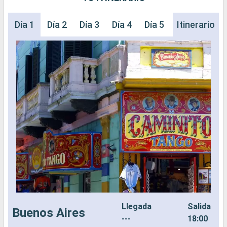
Día 1
Día 2
Día 3
Día 4
Día 5
Itinerario
Llegada
Salida
Buenos Aires
---
18:00