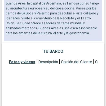
Buenos Aires, la capital de Argentina, es famosa por su tango,
E
su arquitectura europea y su deliciosa cocina. Pasee por los
E
barrios de La Boca y Palermo para descubrir el arte callejero y
u
los cafés. Visite el cementerio de la Recoleta y el Teatro
c
Colón. La ciudad ofrece asadores de fama mundial y
p
animados mercados. Buenos Aires es una escala inolvidable
c
para los amantes de la cultura, el arte y la gastronomía.
s
Q
M
TU BARCO
e
c
Fotos y videos
Descripción
Opinión del Cliente
Cubier
m
L
d
p
Q
L
e
i