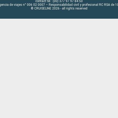
contact tel : (00) 377 97 97 84 50
gencia de viajes n° 006 02 0007 – Responsabilidad civil y profesional RC RSA de
© CRUISELINE 2026 - all rights reserved