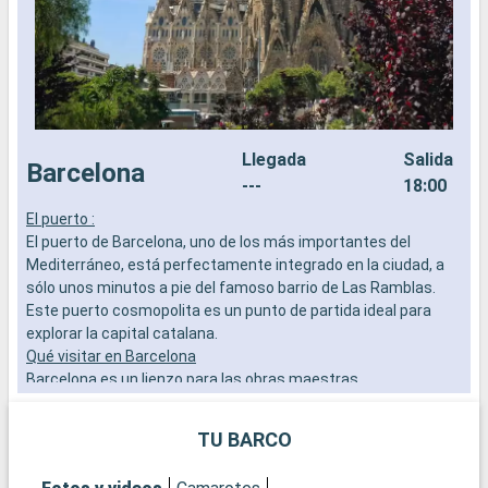
Llegada
Salida
Barcelona
---
18:00
El puerto :
E
El puerto de Barcelona, uno de los más importantes del
E
Mediterráneo, está perfectamente integrado en la ciudad, a
M
sólo unos minutos a pie del famoso barrio de Las Ramblas.
l
Este puerto cosmopolita es un punto de partida ideal para
f
explorar la capital catalana.
Q
Qué visitar en Barcelona
E
Barcelona es un lienzo para las obras maestras
l
arquitectónicas de Gaudí. Admire la Sagrada Familia, pasee
P
por el Park Güell y explore el Barrio Gótico por su ambiente
P
TU BARCO
histórico. No se pierda el mercado de la Boquería para probar
M
la vida local y los sabores catalanes.
o