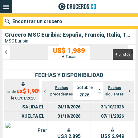
Encontrar un crucero
Crucero MSC Euribia: España, Francia, Italia, Túnez salida desde Barcelona
MSC Euribia
US$ 1,989
+ 5 fotos
Nuestros destinos
+ Tasas
Fecha de salida
FECHAS Y DISPONIBILIDAD
Puertos
Compañías
octubre
Fechas
Fechas
us$ 1,989
desde
precedentes
siguientes
2026
Buscar
le 08/01/2028
SALIDA EL
24/10/2026
31/10/2026
VUELTA EL
31/10/2026
07/11/2026
Premium
US$ 2,895
US$ 2,949