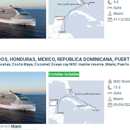
9 d
Suite
Miami
31/12/20
Comidas incluidas
MSC Worl
15 d
Suite
Miami
09/09/20
barque:
Miami