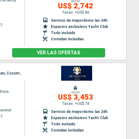
d America
desde
US$ 2,742
Tasas: +US$ 86
Servicio de mayordomo las 24h
27
Espacios exclusivos Yacht Club
Todo incluido
Comidas incluidas
VER LAS OFERTAS
Itinerario : Puerto Canaveral, Ocean cay MSC marine reserve, Ocho Rios, Georgetown Islas Caiman, Cozumel, Puerto Canaveral
diosa
desde
US$ 3,453
Tasas: +US$ 78
naveral
Servicio de mayordomo las 24h
27
Espacios exclusivos Yacht Club
Todo incluido
Comidas incluidas