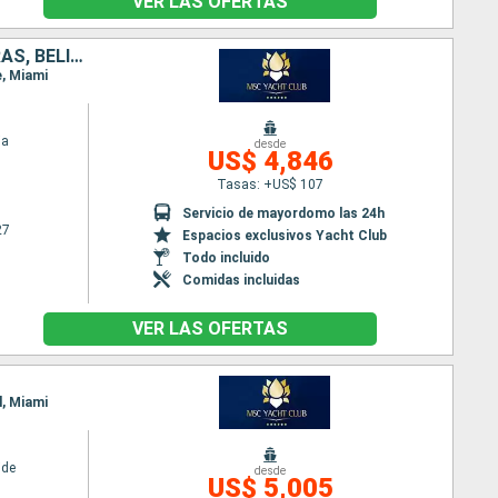
VER LAS OFERTAS
ESTADOS UNIDOS, JAMAICA, COLOMBIA, PANAMÁ, COSTA RICA, HONDURAS, BELICE
e, Miami
ia
desde
US$ 4,846
Tasas: +US$ 107
Servicio de mayordomo las 24h
27
Espacios exclusivos Yacht Club
Todo incluido
Comidas incluidas
VER LAS OFERTAS
l, Miami
ide
desde
US$ 5,005