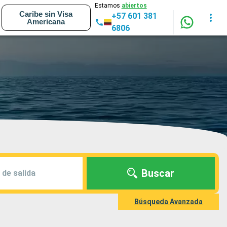
Estamos
abiertos
Caribe sin Visa
+57 601 381
Americana
6806
Buscar
 de salida
Búsqueda Avanzada