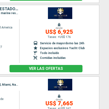
HONDURAS, MÉXICO, REPÚBLICA DOMINICANA, PUERTO RICO, BAHAMAS, ESTADOS UNIDOS
Itinerario : Miami, Roatan, Costa Maya, Cozumel, Miami, Puerto Plata, San Juan, Ocean cay MSC marine reserve, Miami
d America
desde
US$ 6,925
Tasas: +US$ 176
Servicio de mayordomo las 24h
27
Espacios exclusivos Yacht Club
Todo incluido
Comidas incluidas
VER LAS OFERTAS
Itinerario : Miami, Ocean cay MSC marine reserve, Falmouth, Georgetown Islas Caiman, Cozumel, Miami, Nassau, Ocean cay MSC marine reserve, Miami
ide
desde
US$ 7,665
Tasas: +US$ 167