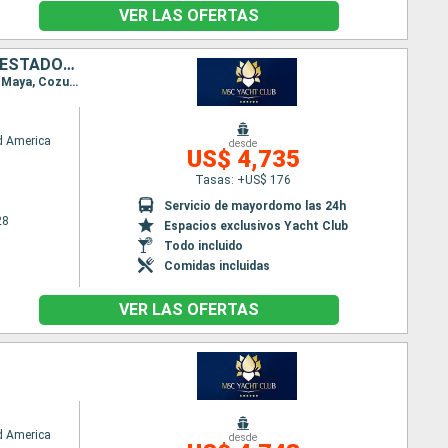
VER LAS OFERTAS
REPÚBLICA DOMINICANA, PUERTO RICO, BAHAMAS, HONDURAS, MÉXICO, ESTADOS UNIDOS
Itinerario : Miami, Puerto Plata, San Juan, Ocean cay MSC marine reserve, Miami, Roatan, Costa Maya, Cozumel, Ocean cay MSC marine reserve, Miami
d America
desde
US$ 4,735
Tasas: +US$ 176
Servicio de mayordomo las 24h
28
Espacios exclusivos Yacht Club
Todo incluido
Comidas incluidas
VER LAS OFERTAS
d America
desde