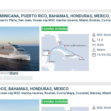
Comidas incluidas
MSC Worl
15 d
Suite
Miami
16/09/20
barque:
Miami
DOS, BAHAMAS, HONDURAS, MÉXICO
, Ocean cay MSC marine reserve, Roatan, Costa Maya, Cozumel, Nassau, Miami
Comidas incluidas
MSC Worl