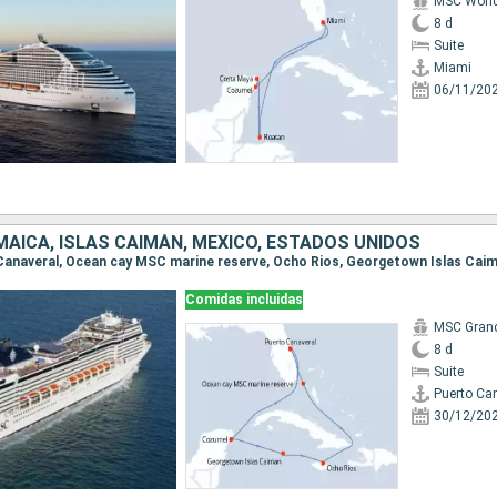
MSC Worl
8 d
Suite
Miami
06/11/20
AICA, ISLAS CAIMÁN, MÉXICO, ESTADOS UNIDOS
Comidas incluidas
MSC Gran
8 d
Suite
Puerto Ca
30/12/20