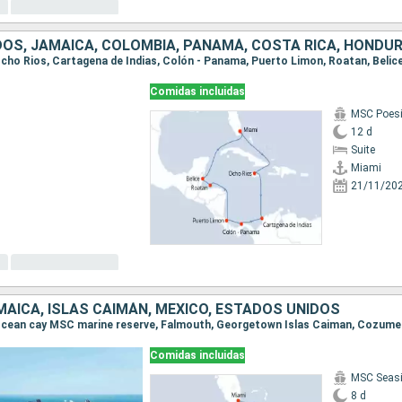
 Ocho Rios, Cartagena de Indias, Colón - Panama, Puerto Limon, Roatan, Belic
Comidas incluidas
MSC Poes
12 d
Suite
Miami
21/11/20
AICA, ISLAS CAIMÁN, MÉXICO, ESTADOS UNIDOS
, Ocean cay MSC marine reserve, Falmouth, Georgetown Islas Caiman, Cozume
Comidas incluidas
MSC Seas
8 d