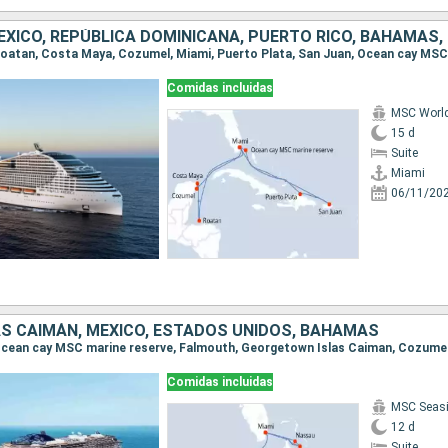
Comidas incluidas
MSC Worl
15 d
Suite
Miami
06/11/20
AS CAIMÁN, MÉXICO, ESTADOS UNIDOS, BAHAMAS
Comidas incluidas
MSC Seas
12 d
Suite