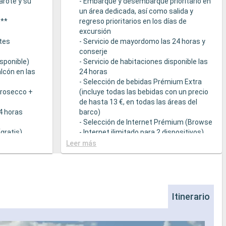
arote y su
- Embarque y desembarque prioritario en
un área dedicada, así como salida y
s**
regreso prioritarios en los días de
excursión
tes
- Servicio de mayordomo las 24 horas y
conserje
sponible)
- Servicio de habitaciones disponible las
lcón en las
24 horas
- Selección de bebidas Prémium Extra
Prosecco +
(incluye todas las bebidas con un precio
de hasta 13 €, en todas las áreas del
24 horas
barco)
- Selección de Internet Prémium (Browse
gratis)
- Internet ilimitado para 2 dispositivos)
- Acceso prioritario a la suite termal de
Leer más
cción de
MSC Aurea Spa
la Tarifa Todo
- Amenities de relajación en cada suite
(incluye albornoz y zapatillas)
a
- Menú de almohadas
- Otros detalles: servicio de empaquetar
Itinerario
que sirven
/ desempaquetar el equipaje, periódico
s a una
entregado directamente en la suite, bajo
ietéticas
petición