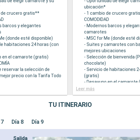
dad de elegir camarote y su
- Oportunidad de elegir cam
*
ubicación*
 de crucero gratis**
- 1 cambio de crucero grati
AD
COMODIDAD
s barcos y elegantes
- Modernos barcos y elegan
s
camarotes
Me (donde esté disponible)
- MSC for Me (donde esté di
 de habitaciones 24 horas (con
- Suites y camarotes con ba
mejores ubicaciones
 en el camarote (gratis)
- Selección de bienvenida (
OMÍA
chocolate)
e reservar la selección de
- Servicio de habitaciones 
mejor precio con la Tarifa Todo
(gratis)
- Desayuno en el camarote (
 una amplia oferta
GASTRONOMÍA
Leer más
mica
- Opción de reservar la sele
ntes principales que sirven
bebidas a mejor precio con 
TU ITINERARIO
ourmet adaptadas a una
Incluido
e restricciones dietéticas
- Bufé con una amplia ofert
ad de elegir el turno de cena
gastronómica
 7
Día 8
Día 9
isponibilidad)
- Restaurantes principales 
descuento en una selección
comidas gourmet adaptada
Salida
e restaurante de
variedad de restricciones d