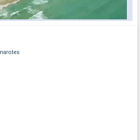
selección
s los
idos a bordo
ficado
rega de
marotes
b