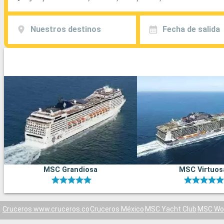
Nuestros destinos
Fecha de salida
MSC Grandiosa
MSC Virtuos
Cruceros www.cruceros.co
Cruceros México
MSC Yacht Club
MSC Wor