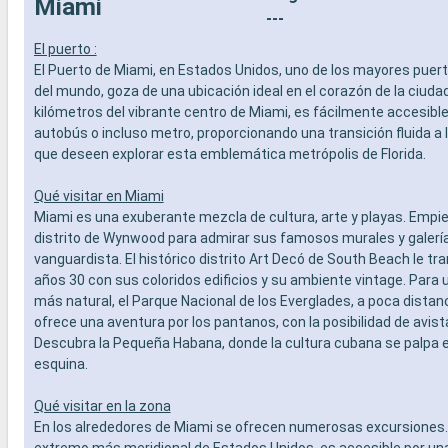
Miami
SERVICIOS
especiali
---
- Personal multilingue cualificado
DEPORTE 
El puerto :
OTROS PRIVILEGIOS
- Programa
El Puerto de Miami, en Estados Unidos, uno de los mayores puer
- Puntos MSC Voyagers Club
teatro al 
del mundo, goza de una ubicación ideal en el corazón de la ciudad
- Área de 
kilómetros del vibrante centro de Miami, es fácilmente accesible 
- Instalaci
autobús o incluso metro, proporcionando una transición fluida a 
- Gimnasio
que deseen explorar esta emblemática metrópolis de Florida.
panorámi
- Activida
adultos, b
Qué visitar en Miami
- Activida
Miami es una exuberante mezcla de cultura, arte y playas. Empie
SERVICIO
distrito de Wynwood para admirar sus famosos murales y galería
- Personal
vanguardista. El histórico distrito Art Decó de South Beach le tr
OTROS PR
años 30 con sus coloridos edificios y su ambiente vintage. Para 
- Puntos 
más natural, el Parque Nacional de los Everglades, a poca distan
ofrece una aventura por los pantanos, con la posibilidad de avis
Descubra la Pequeña Habana, donde la cultura cubana se palpa 
esquina.
Qué visitar en la zona
En los alrededores de Miami se ofrecen numerosas excursiones. 
extremo más meridional de Estados Unidos, es accesible por un