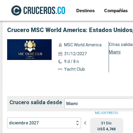
Destinos
Compañías
Ver las 5 fotos siguientes
Crucero MSC World America: Estados Unidos,
Otras salida
MSC World America
Miami
31/12/2027
9 d / 8 n
Yacht Club
Crucero salida desde
Miami
MEJOR PRECIO
diciembre 2027
31 Dic
US$ 4,748