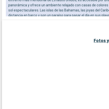
panorámica y ofrece un ambiente relajado con casas de colores
sol espectaculares. Las islas de las Bahamas, las joyas del Carib
distancia en barco y son un paraíso para pasar el día en sus play
blanca. Para los amantes del submarinismo, los arrecifes de cor
Largo ofrecen una experiencia submarina extraordinaria. Estos 
alrededor de Miami revelan la belleza natural y la diversidad cultur
región.
Fotos y