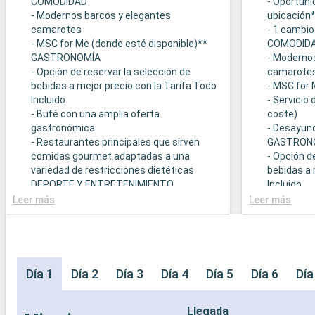
COMODIDAD
- Oportuni
- Modernos barcos y elegantes
ubicación
camarotes
- 1 cambio
- MSC for Me (donde esté disponible)**
COMODID
GASTRONOMÍA
- Moderno
- Opción de reservar la selección de
camarote
bebidas a mejor precio con la Tarifa Todo
- MSC for 
Incluido
- Servicio
- Bufé con una amplia oferta
coste)
gastronómica
- Desayuno
- Restaurantes principales que sirven
GASTRON
comidas gourmet adaptadas a una
- Opción d
variedad de restricciones dietéticas
bebidas a 
DEPORTE Y ENTRETENIMIENTO
Incluido
- Programa variado de espectáculos en el
- Bufé con
Leer más
Leer más
teatro al estilo de Broadway
gastronó
- Área de piscina
- Restaura
- Instalaciones deportivas al aire libre
comidas g
- Gimnasio equipado con vistas
variedad d
panorámicas
- Posibilid
Día 1
Día 2
Día 3
Día 4
Día 5
Día 6
Día
- Actividades de entretenimiento para
(sujeto a d
adultos, bebés y niños
- 20% de 
Llegada
- Actividades recreativas para niños
prepago d