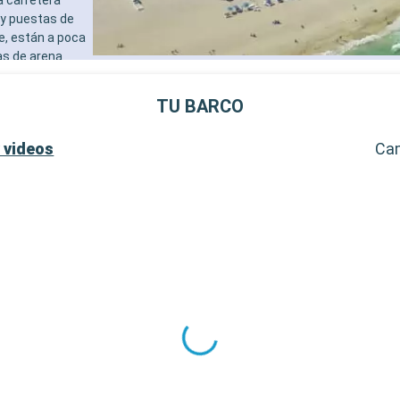
- 40% de descuento en una 
 y puestas de
prepago de spa
e, están a poca
- 10% de descuento en todo
as de arena
tratamientos de spa adquir
al de Cayo
SERVICIOS
destinos
- Personal multilingue cuali
TU BARCO
al de la
- Embarque prioritario y ent
equipaje
 videos
Ca
OTROS PRIVILEGIOS
- Puntos MSC Voyagers Clu