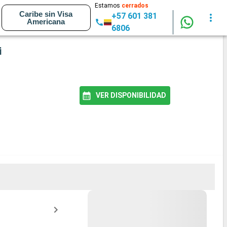
Estamos
cerrados
Caribe sin Visa
+57 601 381
Americana
6806
i
VER DISPONIBILIDAD