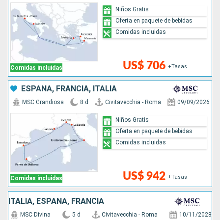
Niños Gratis
Oferta en paquete de bebidas
Comidas incluidas
US$ 706
+Tasas
Comidas incluidas
ESPAÑA, FRANCIA, ITALIA
MSC Grandiosa
8 d
Civitavecchia - Roma
09/09/2026
Niños Gratis
Oferta en paquete de bebidas
Comidas incluidas
US$ 942
+Tasas
Comidas incluidas
ITALIA, ESPAÑA, FRANCIA
MSC Divina
5 d
Civitavecchia - Roma
10/11/2028