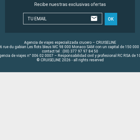
Recibe nuestras exclusivas ofertas
TU EMAIL
OK
Agencia de viajes especializada crucero – CRUISELINE
6 rue du gabian Les flots bleus MC 98 000 Monaco SAM con un capital de 150 000
contact tel : (00) 377 97 97 84 50
gencia de viajes n° 006 02 0007 – Responsabilidad civil y profesional RC RSA de
© CRUISELINE 2026 - all rights reserved