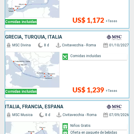
US$ 1,172
+Tasas
Comidas incluidas
GRECIA, TURQUÍA, ITALIA
MSC Divina
8 d
Civitavecchia - Roma
01/10/2027
Comidas incluidas
US$ 1,239
+Tasas
Comidas incluidas
ITALIA, FRANCIA, ESPAÑA
MSC Musica
8 d
Civitavecchia - Roma
07/09/2026
Niños Gratis
Oferta en paquete de bebidas