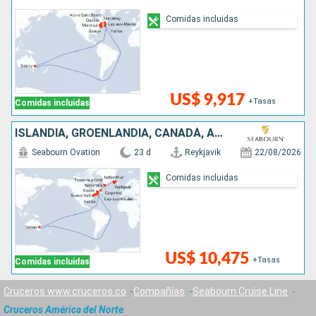
Comidas incluidas
US$ 9,917
+Tasas
Comidas incluidas
ISLANDIA, GROENLANDIA, CANADÁ, AUSTRALIA, ESTADOS UNIDOS
Seabourn Ovation
23 d
Reykjavik
22/08/2026
Comidas incluidas
US$ 10,475
+Tasas
Comidas incluidas
Cruceros www.cruceros.co
Compañías
Seabourn Cruise Line
Cruceros América del Norte