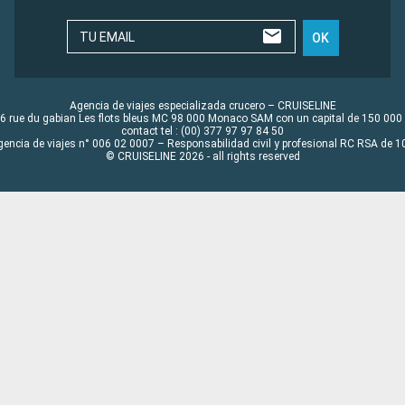
TU EMAIL
OK
Agencia de viajes especializada crucero – CRUISELINE
6 rue du gabian Les flots bleus MC 98 000 Monaco SAM con un capital de 150 000
contact tel : (00) 377 97 97 84 50
gencia de viajes n° 006 02 0007 – Responsabilidad civil y profesional RC RSA de
© CRUISELINE 2026 - all rights reserved