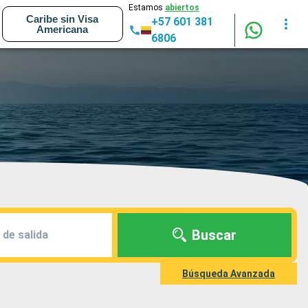
Estamos
abiertos
Caribe sin Visa
+57 601 381
Americana
6806
Buscar
 de salida
Búsqueda Avanzada