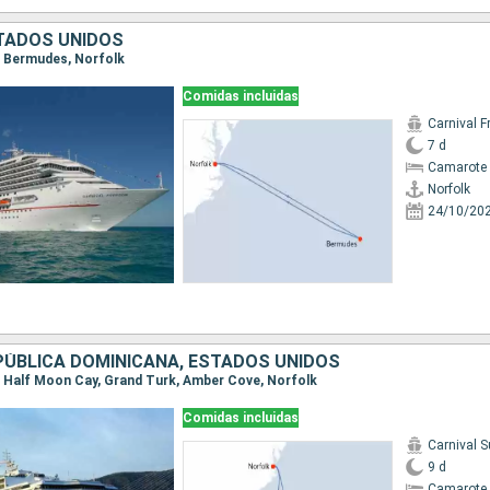
TADOS UNIDOS
k, Bermudes, Norfolk
Comidas incluidas
Carnival 
7 d
Camarote 
Norfolk
24/10/20
PÚBLICA DOMINICANA, ESTADOS UNIDOS
k, Half Moon Cay, Grand Turk, Amber Cove, Norfolk
Comidas incluidas
Carnival 
9 d
Camarote 