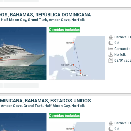
DOS, BAHAMAS, REPÚBLICA DOMINICANA
k, Half Moon Cay, Grand Turk, Amber Cove, Norfolk
Comidas incluidas
Carnival 
9 d
Camarote 
Norfolk
08/01/20
OMINICANA, BAHAMAS, ESTADOS UNIDOS
k, Amber Cove, Grand Turk, Half Moon Cay, Norfolk
Comidas incluidas
Carnival 
9 d