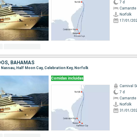
7 d
Camarote 
Norfolk
17/01/20
DOS, BAHAMAS
k, Nassau, Half Moon Cay, Celebration Key, Norfolk
Comidas incluidas
Carnival 
7 d
Camarote 
Norfolk
31/01/20