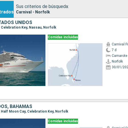
Sus criterios de búsqueda:
trados
Carnival - Norfolk
TADOS UNIDOS
k, Celebration Key, Nassau, Norfolk
Comidas incluidas
Carnival 
7 d
Camarote 
Norfolk
30/01/20
DOS, BAHAMAS
k, Half Moon Cay, Celebration Key, Norfolk
Comidas incluidas