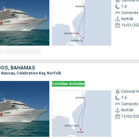
Carnival 
7 d
Camarote 
Norfolk
16/01/20
DOS, BAHAMAS
k, Nassau, Celebration Key, Norfolk
Comidas incluidas
Carnival 
7 d
Camarote 
Norfolk
13/02/20