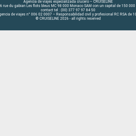
Agencia de viajes especializada crucero – CRUISELINE
6 rue du gabian Les flots bleus MC 98 000 Monaco SAM con un capital de 150 000
contact tel : (00) 377 97 97 84 50
gencia de viajes n° 006 02 0007 – Responsabilidad civil y profesional RC RSA de
© CRUISELINE 2026 - all rights reserved