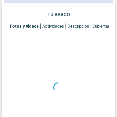
TU BARCO
Fotos y videos
Actividades
Descripción
Cubiertas
C