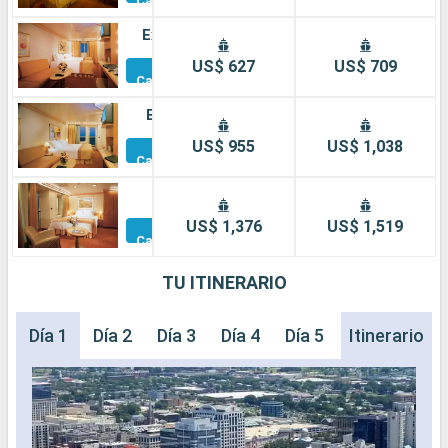
Camarotes
Exterior
Otros
US$ 627
US$ 709
Camarotes
Balcón
Otros
US$ 955
US$ 1,038
Camarotes
Suite
Otros
US$ 1,376
US$ 1,519
Camarotes
TU ITINERARIO
Día 1
Día 2
Día 3
Día 4
Día 5
Día 6
Itinerario
Día 