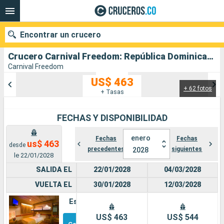
Encontrar un crucero
Crucero Carnival Freedom: República Dominicana, Bahamas, Estados Unidos salida desde Norfolk
Carnival Freedom
US$ 463
+ 62 fotos
Nuestros destinos
+ Tasas
Fecha de salida
FECHAS Y DISPONIBILIDAD
Puertos
Compañías
enero
Fechas
Fechas
us$ 463
desde
precedentes
siguientes
2028
le 22/01/2028
Buscar
SALIDA EL
22/01/2028
04/03/2028
VUELTA EL
30/01/2028
12/03/2028
Estándar
Otros
US$ 463
US$ 544