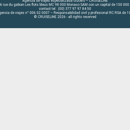
Agencia de viajes especializada crucero – CRUISELINE
6 rue du gabian Les flots bleus MC 98 000 Monaco SAM con un capital de 150 000
contact tel : (00) 377 97 97 84 50
gencia de viajes n° 006 02 0007 – Responsabilidad civil y profesional RC RSA de
© CRUISELINE 2026 - all rights reserved