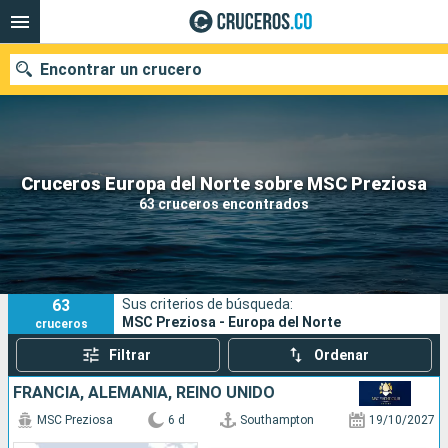
Encontrar un crucero
Cruceros Europa del Norte sobre MSC Preziosa
Fecha de salida
63 cruceros encontrados
Buscar
63
Sus criterios de búsqueda:
MSC Preziosa - Europa del Norte
cruceros
Filtrar
Ordenar
FRANCIA, ALEMANIA, REINO UNIDO
MSC Preziosa
6 d
Southampton
19/10/2027