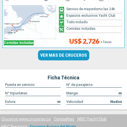
Servicio de mayordomo las 24h
Espacios exclusivos Yacht Club
Todo incluido
Comidas incluidas
US$ 2,726
+Tasas
Comidas incluidas
VER MÁS DE CRUCEROS
Ficha Técnica
Puesta en servicio:
N° de pasajeros:
N° tripunlates:
Manga:
m
Eslora:
m
Velocidad:
Nudos
Cruceros www.cruceros.co
Compañías
MSC Yacht Club
MSC Preziosa
Cruceros Europa del Norte