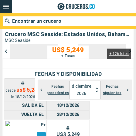
Encontrar un crucero
Crucero MSC Seaside: Estados Unidos, Bahamas, Puerto Rico, República Dominicana salida desde Miami
MSC Seaside
US$ 5,249
+ 126 fotos
Nuestros destinos
+ Tasas
Fecha de salida
FECHAS Y DISPONIBILIDAD
Puertos
Compañías
diciembre
Fechas
Fechas
us$ 5,249
desde
precedentes
siguientes
2026
Buscar
le 18/12/2026
SALIDA EL
18/12/2026
VUELTA EL
28/12/2026
Premium
Otros
US$ 5,249