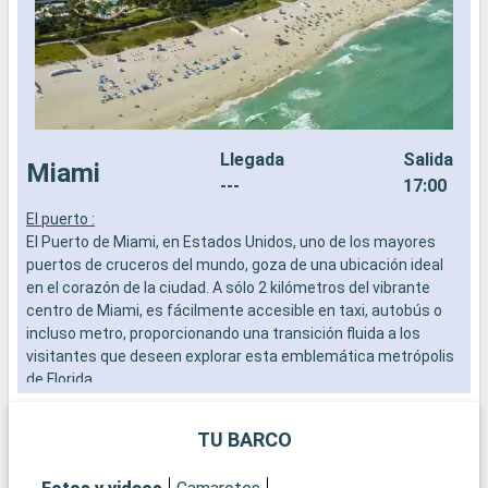
Llegada
Salida
Miami
---
17:00
El puerto :
E
El Puerto de Miami, en Estados Unidos, uno de los mayores
E
puertos de cruceros del mundo, goza de una ubicación ideal
s
en el corazón de la ciudad. A sólo 2 kilómetros del vibrante
i
centro de Miami, es fácilmente accesible en taxi, autobús o
b
incluso metro, proporcionando una transición fluida a los
visitantes que deseen explorar esta emblemática metrópolis
Q
de Florida.
N
s
Qué visitar en Miami
i
TU BARCO
Miami es una exuberante mezcla de cultura, arte y playas.
c
Empiece por el distrito de Wynwood para admirar sus
v