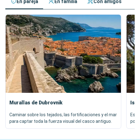
En pareja
En familia
Con amigos
Murallas de Dubrovnik
Isl
Caminar sobre los tejados, las fortificaciones y el mar
Esca
para captar toda la fuerza visual del casco antiguo.
poco