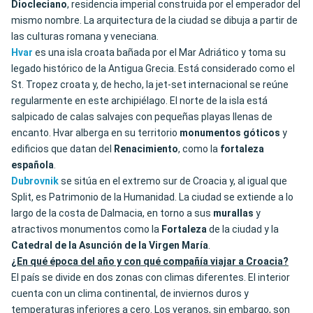
Diocleciano
, residencia imperial construida por el emperador del
mismo nombre. La arquitectura de la ciudad se dibuja a partir de
las culturas romana y veneciana.
Hvar
es una isla croata bañada por el Mar Adriático y toma su
legado histórico de la Antigua Grecia. Está considerado como el
St. Tropez croata y, de hecho, la jet-set internacional se reúne
regularmente en este archipiélago. El norte de la isla está
salpicado de calas salvajes con pequeñas playas llenas de
encanto. Hvar alberga en su territorio
monumentos góticos
y
edificios que datan del
Renacimiento
, como la
fortaleza
española
.
Dubrovnik
se sitúa en el extremo sur de Croacia y, al igual que
Split, es Patrimonio de la Humanidad. La ciudad se extiende a lo
largo de la costa de Dalmacia, en torno a sus
murallas
y
atractivos monumentos como la
Fortaleza
de la ciudad y la
Catedral de la Asunción de la Virgen María
.
¿En qué época del año y con qué compañía viajar a Croacia?
El país se divide en dos zonas con climas diferentes. El interior
cuenta con un clima continental, de inviernos duros y
temperaturas inferiores a cero. Los veranos, sin embargo, son