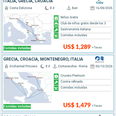
ITALIA, GRECIA, CROACIA
Costa Deliziosa
8 d
Bari
16/08/2026
Niños Gratis
Club de niños gratis desde los 3
Gastronomía italiana
Comidas incluidas
US$ 1,289
+Tasas
Comidas incluidas
GRECIA, CROACIA, MONTENEGRO, ITALIA
Enchanted Princess
8 d
Civitavecchia - Roma
06/10/2026
Crucero Premium
Cocina refinada
Comidas incluidas
US$ 1,479
+Tasas
Comidas incluidas