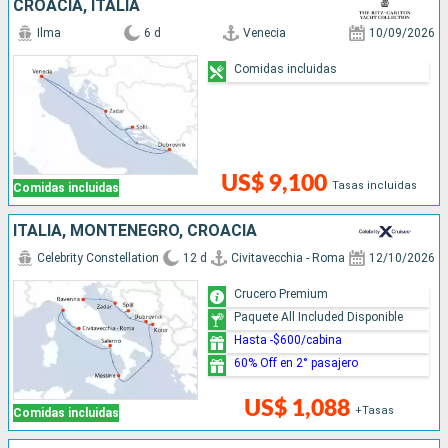
CROACIA, ITALIA
Ilma
6 d
Venecia
10/09/2026
Comidas incluidas
US$ 9,100
Tasas incluidas
Comidas incluidas
ITALIA, MONTENEGRO, CROACIA
Celebrity Constellation
12 d
Civitavecchia - Roma
12/10/2026
Crucero Premium
Paquete All Included Disponible
Hasta -$600/cabina
60% Off en 2° pasajero
US$ 1,088
+Tasas
Comidas incluidas