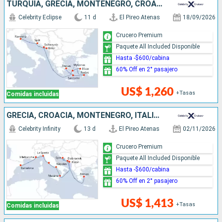
TURQUÍA, GRECIA, MONTENEGRO, CROACIA, ITALIA
Celebrity Eclipse
11 d
El Pireo Atenas
18/09/2026
Crucero Premium
Paquete All Included Disponible
Hasta -$600/cabina
60% Off en 2° pasajero
US$ 1,260
+Tasas
Comidas incluidas
GRECIA, CROACIA, MONTENEGRO, ITALIA, FRANCIA, ESPAÑA
Celebrity Infinity
13 d
El Pireo Atenas
02/11/2026
Crucero Premium
Paquete All Included Disponible
Hasta -$600/cabina
60% Off en 2° pasajero
US$ 1,413
+Tasas
Comidas incluidas