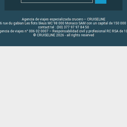
Agencia de viajes especializada crucero – CRUISELINE
6 rue du gabian Les flots bleus MC 98 000 Monaco SAM con un capital de 150 000
contact tel : (00) 377 97 97 84 50
gencia de viajes n° 006 02 0007 – Responsabilidad civil y profesional RC RSA de
© CRUISELINE 2026 - all rights reserved