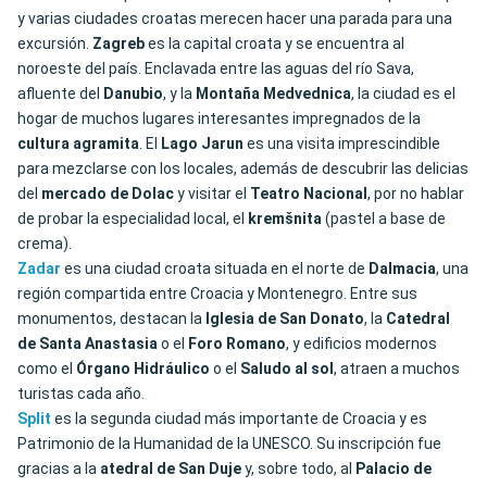
y varias ciudades croatas merecen hacer una parada para una
excursión.
Zagreb
es la capital croata y se encuentra al
noroeste del país. Enclavada entre las aguas del río Sava,
afluente del
Danubio
, y la
Montaña Medvednica
, la ciudad es el
hogar de muchos lugares interesantes impregnados de la
cultura agramita
. El
Lago
Jarun
es una visita imprescindible
para mezclarse con los locales, además de descubrir las delicias
del
mercado de Dolac
y visitar el
Teatro Nacional
, por no hablar
de probar la especialidad local, el
kremšnita
(pastel a base de
crema).
Zadar
es una ciudad croata situada en el norte de
Dalmacia
, una
región compartida entre Croacia y Montenegro. Entre sus
monumentos, destacan la
Iglesia de San Donato
, la
Catedral
de Santa Anastasia
o el
Foro Romano
, y edificios modernos
como el
Órgano Hidráulico
o el
Saludo al sol
, atraen a muchos
turistas cada año.
Split
es la segunda ciudad más importante de Croacia y es
Patrimonio de la Humanidad de la UNESCO. Su inscripción fue
gracias a la
atedral de San Duje
y, sobre todo, al
Palacio de