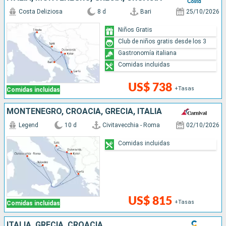
Costa Deliziosa
8 d
Bari
25/10/2026
Niños Gratis
Club de niños gratis desde los 3
Gastronomía italiana
Comidas incluidas
US$ 738
+Tasas
Comidas incluidas
MONTENEGRO, CROACIA, GRECIA, ITALIA
Legend
10 d
Civitavecchia - Roma
02/10/2026
Comidas incluidas
US$ 815
+Tasas
Comidas incluidas
ITALIA, GRECIA, CROACIA