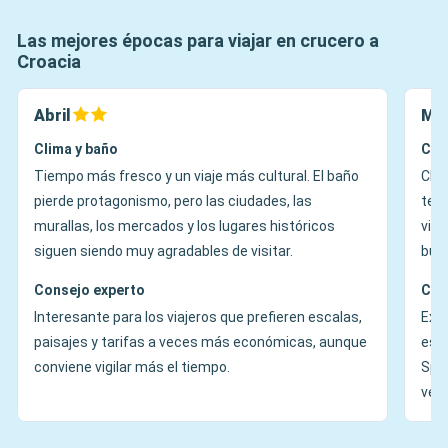
Las mejores épocas para viajar en crucero a
Croacia
Abril
May
Clima y baño
Cli
Tiempo más fresco y un viaje más cultural. El baño
Clim
pierde protagonismo, pero las ciudades, las
tem
murallas, los mercados y los lugares históricos
visi
siguen siendo muy agradables de visitar.
bue
Consejo experto
Con
Interesante para los viajeros que prefieren escalas,
Exce
paisajes y tarifas a veces más económicas, aunque
espe
conviene vigilar más el tiempo.
Spli
vera