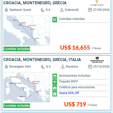
CROACIA, MONTENEGRO, GRECIA
Seabourn Quest
8 d
Dubrovnik
27/09/2026
Comidas incluidas
US$ 16,655
+Tasas
Comidas incluidas
CROACIA, MONTENEGRO, GRECIA, ITALIA
Norwegian Gem
8 d
Ravenna
25/10/2026
Animaciones Incluidas
Paquete WiFi*
Créditos para excursiones
Hasta 50% Off
US$ 719
+Tasas
Comidas incluidas