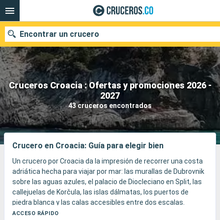
Encontrar un crucero
Cruceros Croacia : Ofertas y promociones 2026 -
2027
Fecha de salida
43 cruceros encontrados
Buscar
Crucero en Croacia: Guía para elegir bien
Un crucero por Croacia da la impresión de recorrer una costa
adriática hecha para viajar por mar: las murallas de Dubrovnik
sobre las aguas azules, el palacio de Diocleciano en Split, las
callejuelas de Korčula, las islas dálmatas, los puertos de
piedra blanca y las calas accesibles entre dos escalas.
El destino combina patrimonio, baños, pueblos insulares,
ACCESO RÁPIDO