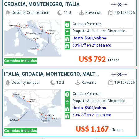
CROACIA, MONTENEGRO, ITALIA
Celebrity Constellation
11 d
Ravenna
23/10/2026
Crucero Premium
Paquete All Included Disponible
Hasta -$600/cabina
60% Off en 2° pasajero
US$ 792
+Tasas
Comidas incluidas
ITALIA, CROACIA, MONTENEGRO, MALTA, GRECIA
Celebrity Eclipse
12 d
Ravenna
19/10/2026
Crucero Premium
Paquete All Included Disponible
Hasta -$600/cabina
60% Off en 2° pasajero
US$ 1,167
+Tasas
Comidas incluidas