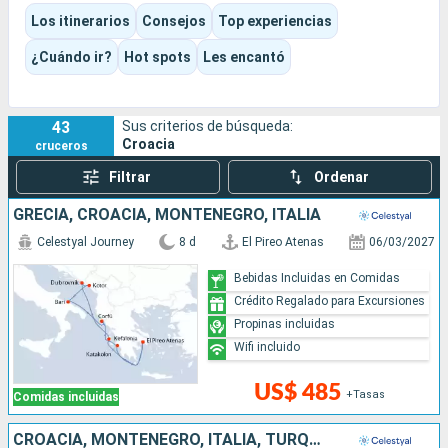
gastronomía mediterránea y navegación panorámica, con un
Los itinerarios
Consejos
Top experiencias
ritmo a menudo más tranquilo que el de las grandes ciudades
portuarias.
¿Cuándo ir?
Hot spots
Les encantó
Dependiendo del buque y del itinerario elegido, la experiencia
puede ser cultural, de playa, íntima, familiar o más refinada a
bordo de una pequeña embarcación o de un buque de lujo.
43
Sus criterios de búsqueda:
Croacia
cruceros
Filtrar
Ordenar
GRECIA, CROACIA, MONTENEGRO, ITALIA
Celestyal Journey
8 d
El Pireo Atenas
06/03/2027
Bebidas Incluidas en Comidas
Crédito Regalado para Excursiones
Propinas incluidas
Wifi incluido
US$ 485
+Tasas
Comidas incluidas
CROACIA, MONTENEGRO, ITALIA, TURQUÍA, GRECIA