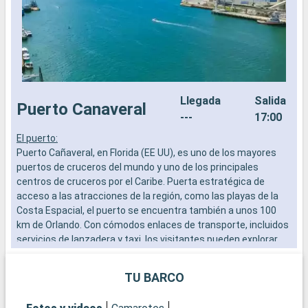
Llegada
Salida
Puerto Canaveral
---
17:00
El puerto:
0
Puerto Cañaveral, en Florida (EE UU), es uno de los mayores
L
puertos de cruceros del mundo y uno de los principales
e
centros de cruceros por el Caribe. Puerta estratégica de
e
acceso a las atracciones de la región, como las playas de la
d
Costa Espacial, el puerto se encuentra también a unos 100
a
km de Orlando. Con cómodos enlaces de transporte, incluidos
a
servicios de lanzadera y taxi, los visitantes pueden explorar
l
fácilmente las numerosas atracciones de la Costa Espacial,
m
así como los famosos parques temáticos de Orlando.
TU BARCO
c
Qué visitar en Puerto Cañaveral y sus alrededores