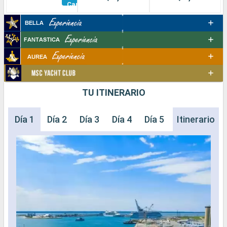
Camarotes
TU ITINERARIO
Día 1
Día 2
Día 3
Día 4
Día 5
Itinerario