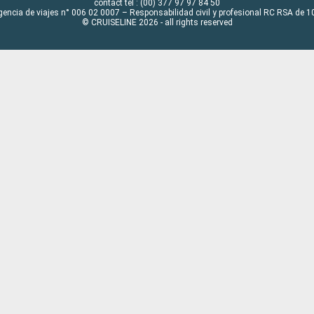
contact tel : (00) 377 97 97 84 50
gencia de viajes n° 006 02 0007 – Responsabilidad civil y profesional RC RSA de
© CRUISELINE 2026 - all rights reserved