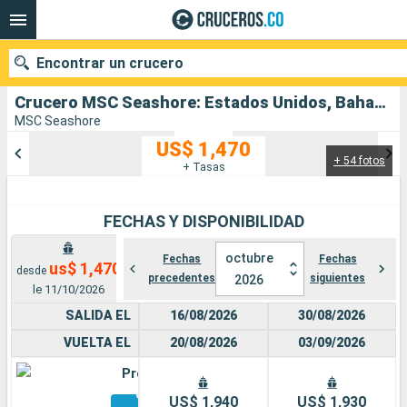
Encontrar un crucero
Crucero MSC Seashore: Estados Unidos, Bahamas salida desde Puerto Canaveral
MSC Seashore
US$ 1,470
+ 54 fotos
Nuestros destinos
+ Tasas
Fecha de salida
FECHAS Y DISPONIBILIDAD
Puertos
Compañías
octubre
Fechas
Fechas
us$ 1,470
desde
precedentes
siguientes
2026
Buscar
le 11/10/2026
SALIDA EL
16/08/2026
30/08/2026
VUELTA EL
20/08/2026
03/09/2026
Premium
Otros
US$ 1,940
US$ 1,930