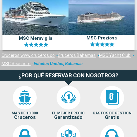
MSC Preziosa
MSC Meraviglia
Cruceros www.cruceros.co
Cruceros Bahamas
MSC Yacht Club
MSC Seashore
Estados Unidos, Bahamas
¿POR QUÉ RESERVAR CON NOSOTROS?
MAS DE 10 000
EL MEJOR PRECIO
GASTOS DE GESTION
Cruceros
Garantizado
Gratis