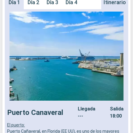
Día 1
Día 2
Día 3
Día 4
Itinerario
Llegada
Salida
Puerto Canaveral
---
18:00
El puerto:
E
Puerto Cañaveral, en Florida (EE UU), es uno de los mayores
E