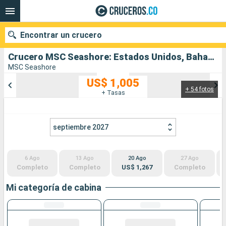
Encontrar un crucero
Crucero MSC Seashore: Estados Unidos, Bahamas salida desde Puerto Canaveral
MSC Seashore
US$ 1,005
+ 54 fotos
Nuestros destinos
+ Tasas
Fecha de salida
septiembre 2027
Puertos
Compañías
6 Ago
13 Ago
20 Ago
27 Ago
Buscar
Completo
Completo
US$ 1,267
Completo
Mi categoría de cabina