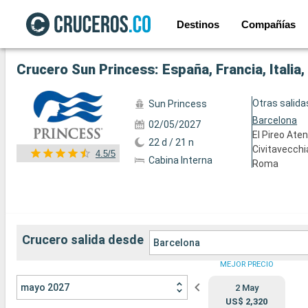
Destinos
Compañías
Ver las 44 fotos siguientes
Crucero Sun Princess: España, Francia, Italia
Otras salida
Sun Princess
Barcelona
02/05/2027
El Pireo Ate
22 d / 21 n
Civitavecchi
4.5/5
Cabina Interna
Roma
Crucero salida desde
Barcelona
MEJOR PRECIO
mayo 2027
2 May
US$ 2,320