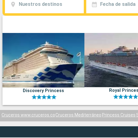
Nuestros destinos
Fecha de salida
Royal Prince
Discovery Princess
Cruceros www.cruceros.co
Cruceros Mediterráneo
Princess Cruises