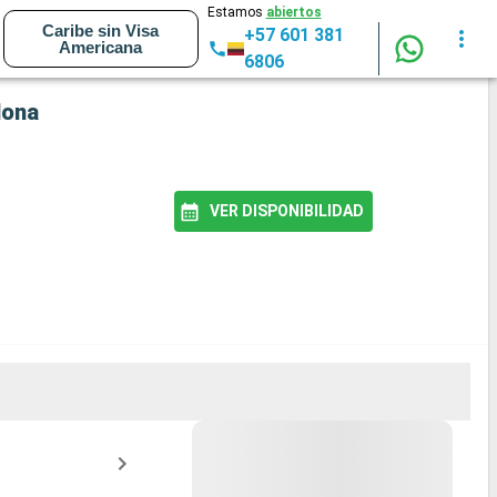
Estamos
abiertos
Caribe sin Visa
+57 601 381
Americana
6806
lona
VER DISPONIBILIDAD