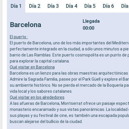
Día 1
Día 2
Día 3
Día 4
Día 5
Día 6
Día
Llegada
Barcelona
00:00
El puerto :
El puerto de Barcelona, uno de los más importantes del Mediterr
perfectamente integrado en la ciudad, a sólo unos minutos a pi
barrio de Las Ramblas. Este puerto cosmopolita es un punto de p
para explorar la capital catalana.
Qué visitar en Barcelona
Barcelona es un lienzo para las obras maestras arquitectónicas 
Admire la Sagrada Familia, pasee por el Park Güell y explore el Bar
su ambiente histórico. No se pierda el mercado de la Boquería pa
vida local y los sabores catalanes.
Qué visitar en los alrededores
A las afueras de Barcelona, Montserrat ofrece un paisaje espec
monasterio encaramado y sus vistas panorámicas. La localidad 
sus playas y su festival de cine, es también una escapada popul
buscan alejarse del bullicio de la ciudad.