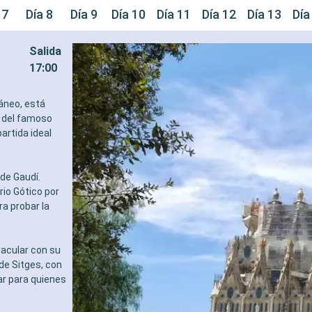
 7
Día 8
Día 9
Día 10
Día 11
Día 12
Día 13
Día
Salida
17:00
áneo, está
e del famoso
artida ideal
de Gaudí.
rio Gótico por
ra probar la
tacular con su
de Sitges, con
ar para quienes