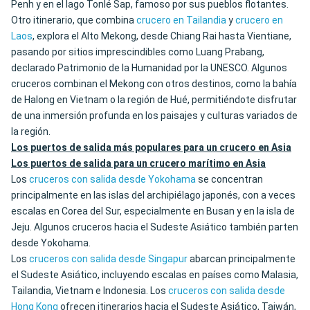
Penh y en el lago Tonlé Sap, famoso por sus pueblos flotantes.
Otro itinerario, que combina
crucero en Tailandia
y
crucero en
Laos
, explora el Alto Mekong, desde Chiang Rai hasta Vientiane,
pasando por sitios imprescindibles como Luang Prabang,
declarado Patrimonio de la Humanidad por la UNESCO. Algunos
cruceros combinan el Mekong con otros destinos, como la bahía
de Halong en Vietnam o la región de Hué, permitiéndote disfrutar
de una inmersión profunda en los paisajes y culturas variados de
la región.
Los puertos de salida más populares para un crucero en Asia
Los puertos de salida para un crucero marítimo en Asia
Los
cruceros con salida desde Yokohama
se concentran
principalmente en las islas del archipiélago japonés, con a veces
escalas en Corea del Sur, especialmente en Busan y en la isla de
Jeju. Algunos cruceros hacia el Sudeste Asiático también parten
desde Yokohama.
Los
cruceros con salida desde Singapur
abarcan principalmente
el Sudeste Asiático, incluyendo escalas en países como Malasia,
Tailandia, Vietnam e Indonesia. Los
cruceros con salida desde
Hong Kong
ofrecen itinerarios hacia el Sudeste Asiático, Taiwán,