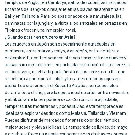
templos de Angkor en Camboya, salir a descubrir los mercados
flotantes de Bangkok o relajarte en las playas de arena fina en
Bali y en Tailandia. Para los apasionados de la naturaleza, las
caminatas por la jungla y la visita a los arrozales en terrazas en
Filipinas ofrecen una inmersión total.
¿Cuándo partir en crucero en Asia?
Los cruceros en Japón son especialmente agradables en
primavera, entre marzo y mayo, y en otoño, entre octubre y
noviembre. Estas temporadas ofrecen temperaturas suaves y
paisajes impresionantes, en particular la floración de los cerezos
en primavera, celebrada por la fiesta de los cerezos en flor que
se celebra a principios de abril, y los arces en tonos rojos en
otoño. Los cruceros en el Sudeste Asiático son accesibles
durante todo el año, pero la época ideal se sitúa entre noviembre
y abril, durante la temporada seca. Con un clima agradable,
temperaturas moderadas y pocas lluvias, esta temporada es
ideal para explorar destinos como Malasia, Tailandia y Vietnam.
Puedes disfrutar de mercados flotantes coloridos, templos
majestuosos y playas idílicas. La temporada de lluvias, de mayo
a octubre, ofrece un paisaje exuberante con chubascos breves