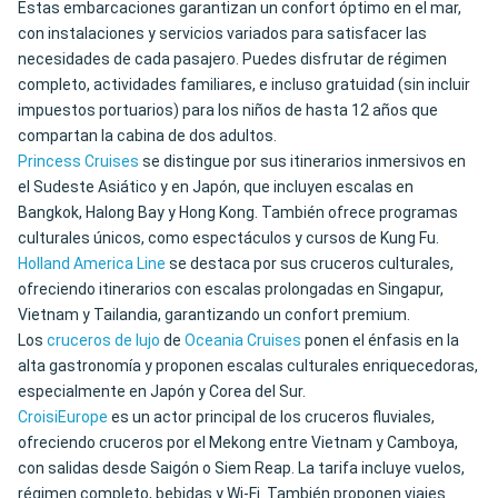
Estas embarcaciones garantizan un confort óptimo en el mar,
con instalaciones y servicios variados para satisfacer las
necesidades de cada pasajero. Puedes disfrutar de régimen
completo, actividades familiares, e incluso gratuidad (sin incluir
impuestos portuarios) para los niños de hasta 12 años que
compartan la cabina de dos adultos.
Princess Cruises
se distingue por sus itinerarios inmersivos en
el Sudeste Asiático y en Japón, que incluyen escalas en
Bangkok, Halong Bay y Hong Kong. También ofrece programas
culturales únicos, como espectáculos y cursos de Kung Fu.
Holland America Line
se destaca por sus cruceros culturales,
ofreciendo itinerarios con escalas prolongadas en Singapur,
Vietnam y Tailandia, garantizando un confort premium.
Los
cruceros de lujo
de
Oceania Cruises
ponen el énfasis en la
alta gastronomía y proponen escalas culturales enriquecedoras,
especialmente en Japón y Corea del Sur.
CroisiEurope
es un actor principal de los cruceros fluviales,
ofreciendo cruceros por el Mekong entre Vietnam y Camboya,
con salidas desde Saigón o Siem Reap. La tarifa incluye vuelos,
régimen completo, bebidas y Wi-Fi. También proponen viajes