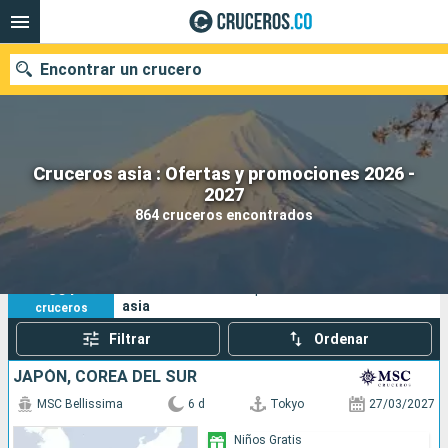
Encontrar un crucero
Cruceros asia : Ofertas y promociones 2026 -
2027
Fecha de salida
864 cruceros encontrados
Buscar
864
Sus criterios de búsqueda:
asia
cruceros
Filtrar
Ordenar
JAPÓN, COREA DEL SUR
MSC Bellissima
6 d
Tokyo
27/03/2027
Niños Gratis