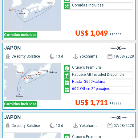
Comidas incluidas
US$ 1,049
+Tasas
Comidas incluidas
JAPÓN
Celebrity Solstice
13 d
Yokohama
19/08/2028
Crucero Premium
Paquete All Included Disponible
Hasta -$600/cabina
60% Off en 2° pasajero
US$ 1,711
+Tasas
Comidas incluidas
JAPÓN
Celebrity Solstice
13 d
Yokohama
07/08/2028
Crucero Premium