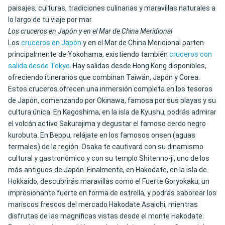
paisajes, culturas, tradiciones culinarias y maravillas naturales a
lo largo de tu viaje por mar.
Los cruceros en Japón y en el Mar de China Meridional
Los
cruceros en Japón
y en el Mar de China Meridional parten
principalmente de Yokohama, existiendo también
cruceros con
salida desde Tokyo
. Hay salidas desde Hong Kong disponibles,
ofreciendo itinerarios que combinan Taiwán, Japón y Corea.
Estos cruceros ofrecen una inmersión completa en los tesoros
de Japón, comenzando por Okinawa, famosa por sus playas y su
cultura única. En Kagoshima, en la isla de Kyushu, podrás admirar
el volcán activo Sakurajima y degustar el famoso cerdo negro
kurobuta. En Beppu, relájate en los famosos onsen (aguas
termales) de la región. Osaka te cautivará con su dinamismo
cultural y gastronómico y con su templo Shitenno-ji, uno de los
más antiguos de Japón. Finalmente, en Hakodate, en la isla de
Hokkaido, descubrirás maravillas como el Fuerte Goryokaku, un
impresionante fuerte en forma de estrella, y podrás saborear los
mariscos frescos del mercado Hakodate Asaichi, mientras
disfrutas de las magníficas vistas desde el monte Hakodate.