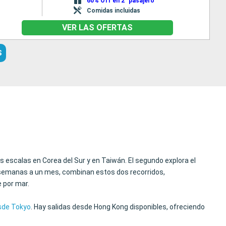
60% Off en 2° pasajero
Comidas incluidas
VER LAS OFERTAS
S
s escalas en Corea del Sur y en Taiwán. El segundo explora el
s semanas a un mes, combinan estos dos recorridos,
e por mar.
sde Tokyo
. Hay salidas desde Hong Kong disponibles, ofreciendo