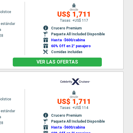
desde
Solstice
US$ 1,711
Tasas: +US$ 117
 estándar
Crucero Premium
a
Paquete All Included Disponible
28
Hasta -$600/cabina
60% Off en 2° pasajero
Comidas incluidas
VER LAS OFERTAS
desde
Solstice
US$ 1,711
Tasas: +US$ 114
 estándar
Crucero Premium
a
Paquete All Included Disponible
28
Hasta -$600/cabina