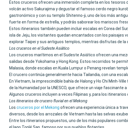
Estos cruceros ofrecen una inmersión completa en los tesoros d
volcán activo Sakurajima y degustar el famoso cerdo negro kurob
gastronómico y con su templo Shitenno-ji, uno de los más antigu
fuerte en forma de estrella, y podrás saborear los mariscos fre
Estos itinerarios también pueden incluir escalas en Corea del S
isla de Jeju, los visitantes quedan encantados con los paisajes
explorar Taipei y sus antiguos templos, mientras disfrutas de la
Los cruceros en el Sudeste Asiático
Los cruceros marítimos en el Sudeste Asiático ofrecen una mezcl
salidas desde Yokohama y Hong Kong. Estos recorridos te permi
Malasia, donde escalas en Kuala Lumpur o Penang revelan templ
El crucero continúa generalmente hacia Tailandia, con una escal
En Vietnam, la imprescindible bahía de Halong y Ho Chi Minh-Vil
de la Humanidad por la UNESCO, que ofrece un viaje fascinante a tr
Algunos cruceros incluyen a veces Filipinas y, para los itinerari
Los itinerarios de crucero fluvial en el Mekong
Los
cruceros por el Mekong
ofrecen una experiencia única a trav
diversos, desde los arrozales de Vietnam hasta las selvas exube
Entre los itinerarios propuestos, uno de los más populares comb
el lago Tonlé Sap, famoso por sus pueblos flotantes.