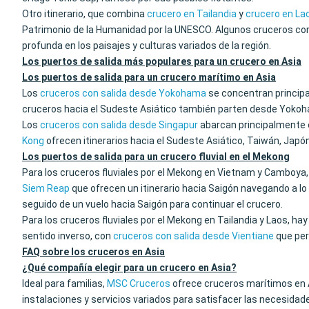
Otro itinerario, que combina
crucero en Tailandia
y
crucero en La
Patrimonio de la Humanidad por la UNESCO. Algunos cruceros com
profunda en los paisajes y culturas variados de la región.
Los puertos de salida más populares para un crucero en Asia
Los puertos de salida para un crucero marítimo en Asia
Los
cruceros con salida desde Yokohama
se concentran principa
cruceros hacia el Sudeste Asiático también parten desde Yoko
Los
cruceros con salida desde Singapur
abarcan principalmente e
Kong
ofrecen itinerarios hacia el Sudeste Asiático, Taiwán, Japón
Los puertos de salida para un crucero fluvial en el Mekong
Para los cruceros fluviales por el Mekong en Vietnam y Camboya,
Siem Reap
que ofrecen un itinerario hacia Saigón navegando a l
seguido de un vuelo hacia Saigón para continuar el crucero.
Para los cruceros fluviales por el Mekong en Tailandia y Laos, hay
sentido inverso, con
cruceros con salida desde Vientiane
que per
FAQ sobre los cruceros en Asia
¿Qué compañía elegir para un crucero en Asia?
Ideal para familias,
MSC Cruceros
ofrece cruceros marítimos en 
instalaciones y servicios variados para satisfacer las necesidad