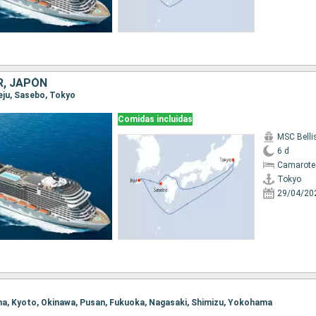
R, JAPÓN
Jeju, Sasebo, Tokyo
Comidas incluidas
MSC Bell
6 d
Camarote
Tokyo
29/04/20
ma, Kyoto, Okinawa, Pusan, Fukuoka, Nagasaki, Shimizu, Yokohama