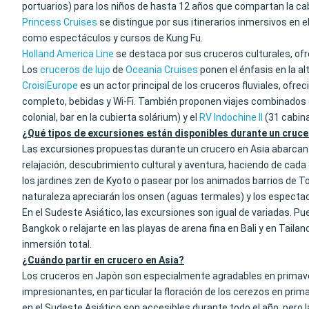
portuarios) para los niños de hasta 12 años que compartan la ca
Princess Cruises
se distingue por sus itinerarios inmersivos en
como espectáculos y cursos de Kung Fu.
Holland America Line
se destaca por sus cruceros culturales, of
Los
cruceros de lujo
de
Oceania Cruises
ponen el énfasis en la a
CroisiEurope
es un actor principal de los cruceros fluviales, of
completo, bebidas y Wi-Fi. También proponen viajes combinados c
colonial, bar en la cubierta solárium) y el
RV Indochine II
(31 cabina
¿Qué tipos de excursiones están disponibles durante un cruce
Las excursiones propuestas durante un crucero en Asia abarcan un
relajación, descubrimiento cultural y aventura, haciendo de cad
los jardines zen de Kyoto o pasear por los animados barrios de 
naturaleza apreciarán los onsen (aguas termales) y los espectac
En el Sudeste Asiático, las excursiones son igual de variadas. P
Bangkok o relajarte en las playas de arena fina en Bali y en Tailan
inmersión total.
¿Cuándo partir en crucero en Asia?
Los cruceros en Japón son especialmente agradables en primave
impresionantes, en particular la floración de los cerezos en primav
en el Sudeste Asiático son accesibles durante todo el año, pero