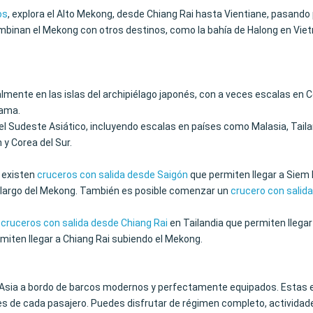
os
, explora el Alto Mekong, desde Chiang Rai hasta Vientiane, pasand
binan el Mekong con otros destinos, como la bahía de Halong en Vietn
lmente en las islas del archipiélago japonés, con a veces escalas en Co
hama.
l Sudeste Asiático, incluyendo escalas en países como Malasia, Taila
 y Corea del Sur.
 existen
cruceros con salida desde Saigón
que permiten llegar a Siem
o largo del Mekong. También es posible comenzar un
crucero con salid
cruceros con salida desde Chiang Rai
en Tailandia que permiten llegar
miten llegar a Chiang Rai subiendo el Mekong.
Asia a bordo de barcos modernos y perfectamente equipados. Estas e
es de cada pasajero. Puedes disfrutar de régimen completo, actividades