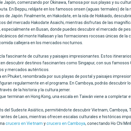
e Japón, comenzando por Okinawa, famosa por sus playas y su cultura 
uta. En Beppu, relájate en los famosos onsen (aguas termales) de la r
os de Japón. Finalmente, en Hakodate, en la isla de Hokkaido, descubr
scos del mercado Hakodate Asaichi, mientras disfrutas de las magnífi
ur, especialmente en Busan, donde puedes descubrir el mercado de pesc
 volcánicos del monte Hallasan y las formaciones rocosas únicas de la
 comida callejera en los mercados nocturnos.
a fascinante de culturas y paisajes impresionantes. Estos itinerario
ten descubrir destinos fascinantes como Singapur, con sus famosos G
os y mercados auténticos.
a en Phuket, renombrada por sus playas de postal y paisajes impresio
le figuran regularmente en el programa. En Camboya, podrás descubrir 
avés de la historia y la cultura jemer.
os que terminan en Hong Kong, una escala en Taiwán viene a completar el
és del Sudeste Asiático, permitiéndote descubrir Vietnam, Camboya, T
rantes de Laos, mientras ofrecen escalas culturales e históricas imp
ina
crucero en Vietnam
y
crucero en Camboya
, conectando Ho Chi Min