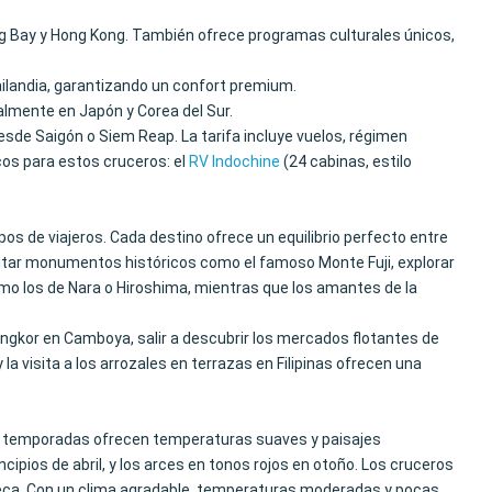
ong Bay y Hong Kong. También ofrece programas culturales únicos,
ailandia, garantizando un confort premium.
almente en Japón y Corea del Sur.
esde Saigón o Siem Reap. La tarifa incluye vuelos, régimen
os para estos cruceros: el
RV Indochine
(24 cabinas, estilo
s de viajeros. Cada destino ofrece un equilibrio perfecto entre
isitar monumentos históricos como el famoso Monte Fuji, explorar
omo los de Nara o Hiroshima, mientras que los amantes de la
Angkor en Camboya, salir a descubrir los mercados flotantes de
 la visita a los arrozales en terrazas en Filipinas ofrecen una
as temporadas ofrecen temperaturas suaves y paisajes
ncipios de abril, y los arces en tonos rojos en otoño. Los cruceros
a seca. Con un clima agradable, temperaturas moderadas y pocas