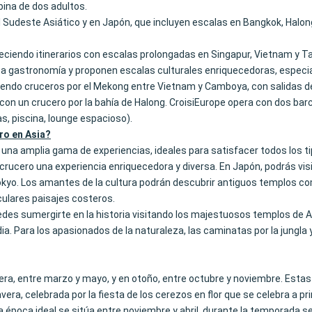
bina de dos adultos.
 el Sudeste Asiático y en Japón, que incluyen escalas en Bangkok, Hal
reciendo itinerarios con escalas prolongadas en Singapur, Vietnam y T
lta gastronomía y proponen escalas culturales enriquecedoras, especi
reciendo cruceros por el Mekong entre Vietnam y Camboya, con salidas d
on un crucero por la bahía de Halong. CroisiEurope opera con dos barc
s, piscina, lounge espacioso).
ro en Asia?
a amplia gama de experiencias, ideales para satisfacer todos los tipo
a crucero una experiencia enriquecedora y diversa. En Japón, podrás v
Tokyo. Los amantes de la cultura podrán descubrir antiguos templos c
ulares paisajes costeros.
uedes sumergirte en la historia visitando los majestuosos templos de 
dia. Para los apasionados de la naturaleza, las caminatas por la jungla y
ra, entre marzo y mayo, y en otoño, entre octubre y noviembre. Est
era, celebrada por la fiesta de los cerezos en flor que se celebra a pri
 la época ideal se sitúa entre noviembre y abril, durante la temporad