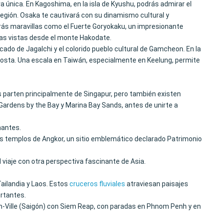
única. En Kagoshima, en la isla de Kyushu, podrás admirar el
egión. Osaka te cautivará con su dinamismo cultural y
irás maravillas como el Fuerte Goryokaku, un impresionante
cas vistas desde el monte Hakodate.
ado de Jagalchi y el colorido pueblo cultural de Gamcheon. En la
 costa. Una escala en Taiwán, especialmente en Keelung, permite
s parten principalmente de Singapur, pero también existen
ardens by the Bay y Marina Bay Sands, antes de unirte a
nantes.
los templos de Angkor, un sitio emblemático declarado Patrimonio
 viaje con otra perspectiva fascinante de Asia.
ailandia y Laos. Estos
cruceros fluviales
atraviesan paisajes
ortantes.
h-Ville (Saigón) con Siem Reap, con paradas en Phnom Penh y en