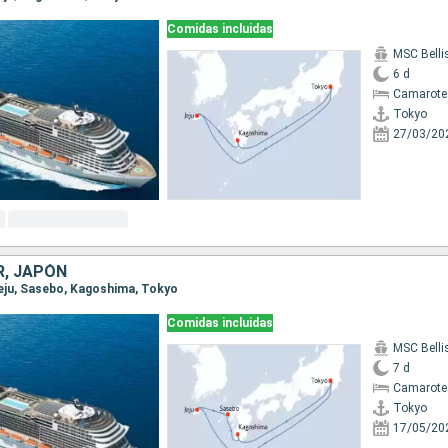
Comidas incluidas
MSC Bell
6 d
Camarote
Tokyo
27/03/20
R, JAPÓN
 Jeju, Sasebo, Kagoshima, Tokyo
Comidas incluidas
MSC Bell
7 d
Camarote
Tokyo
17/05/20