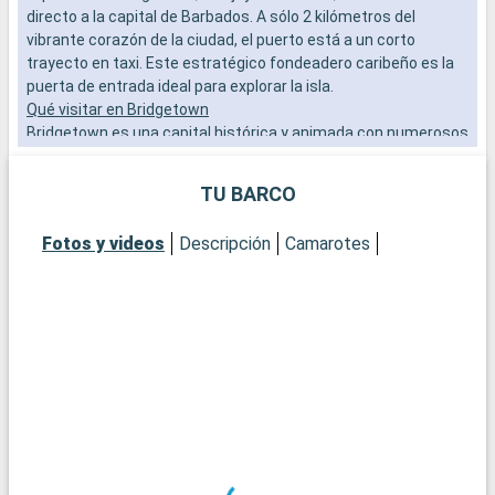
directo a la capital de Barbados. A sólo 2 kilómetros del
b
vibrante corazón de la ciudad, el puerto está a un corto
S
trayecto en taxi. Este estratégico fondeadero caribeño es la
m
puerta de entrada ideal para explorar la isla.
a
Qué visitar en Bridgetown
a
Bridgetown es una capital histórica y animada con numerosos
p
lugares de interés. No se pierda la Garrison Savannah,
G
declarada Patrimonio de la Humanidad por la UNESCO y
TU BARCO
testigo de la historia colonial de Barbados. Pasee por las
bulliciosas calles para descubrir la arquitectura colonial
Fotos y videos
Descripción
Camarotes
británica, sobre todo en los Edificios del Parlamento. Para
sumergirse en la cultura barbadense, el mercado de
Cheapside ofrece una experiencia auténtica. Por último, la
sinagoga Nidhe Israel, una de las más antiguas del hemisferio
occidental, es una visita obligada.
Qué visitar en los alrededores
A las afueras de Bridgetown, la playa de Carlisle Bay, de arena
blanca y aguas cristalinas, es perfecta para pasar un día de
relax. Para los amantes de la naturaleza, Harrison's Cave
ofrece una aventura subterránea única. Por último, para
disfrutar de unas vistas impresionantes, diríjase al mirador de