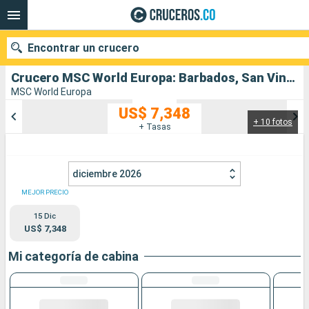
Encontrar un crucero
Crucero MSC World Europa: Barbados, San Vincent y las Granadinas, Grenada, San Martín, Antigua y Barbuda, Dominica salida desde Bridgetown
MSC World Europa
US$ 7,348
+ 10 fotos
Nuestros destinos
+ Tasas
Fecha de salida
diciembre 2026
Puertos
Compañías
MEJOR PRECIO
15 Dic
Buscar
US$ 7,348
Mi categoría de cabina