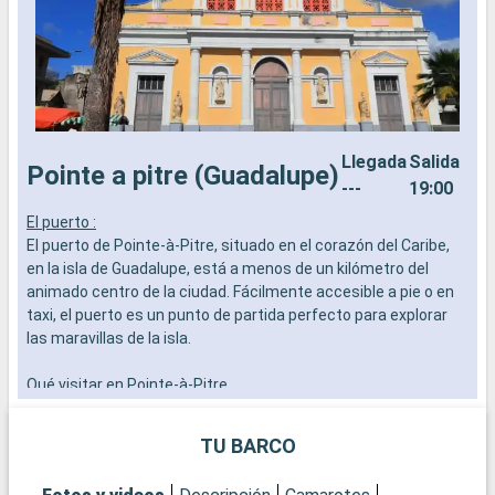
Llegada
Salida
Pointe a pitre (Guadalupe)
---
19:00
El puerto :
L
El puerto de Pointe-à-Pitre, situado en el corazón del Caribe,
a
en la isla de Guadalupe, está a menos de un kilómetro del
b
animado centro de la ciudad. Fácilmente accesible a pie o en
s
taxi, el puerto es un punto de partida perfecto para explorar
e
las maravillas de la isla.
Qué visitar en Pointe-à-Pitre
Pointe-à-Pitre es una ciudad donde la cultura criolla está
omnipresente. El mercado de Darse, con sus coloridos
TU BARCO
puestos y sus productos locales, es una visita obligada para
descubrir los sabores de la isla. El museo Saint-John Perse y