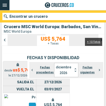
Encontrar un crucero
Crucero MSC World Europa: Barbados, San Vincent y las Granadinas, Grenada, Santa Lucia salida desde Pointe a pitre (Guadalupe)
MSC World Europa
US$ 5,764
+ 10 fotos
Nuestros destinos
+ Tasas
Fecha de salida
FECHAS Y DISPONIBILIDAD
Puertos
Compañías
diciembre
Fechas
Fechas
us$ 5,764
desde
precedentes
siguientes
2026
Buscar
le 27/12/2026
SALIDA EL
27/12/2026
VUELTA EL
03/01/2027
Premium
Otros
US$ 5,764