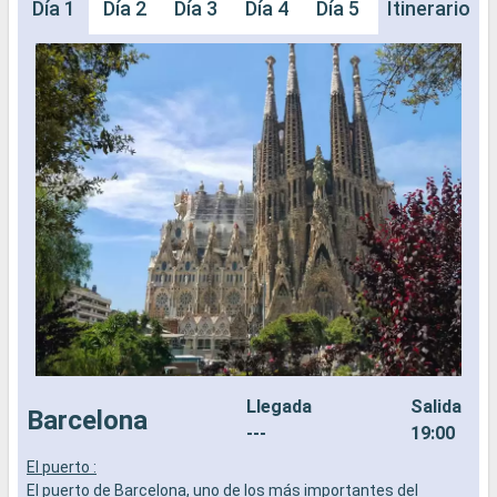
Día 1
Día 2
Día 3
Día 4
Día 5
Día 6
Itinerario
Día 
Llegada
Salida
Barcelona
---
19:00
El puerto :
L
El puerto de Barcelona, uno de los más importantes del
a