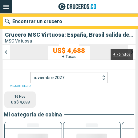
Encontrar un crucero
Crucero MSC Virtuosa: España, Brasil salida desde Barcelona
MSC Virtuosa
US$ 4,688
+ 76 fotos
Nuestros destinos
+ Tasas
Fecha de salida
noviembre 2027
Puertos
Compañías
MEJOR PRECIO
16 Nov
Buscar
US$ 4,688
Mi categoría de cabina