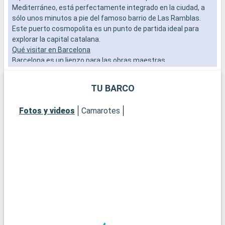
Mediterráneo, está perfectamente integrado en la ciudad, a
b
sólo unos minutos a pie del famoso barrio de Las Ramblas.
s
Este puerto cosmopolita es un punto de partida ideal para
e
explorar la capital catalana.
Qué visitar en Barcelona
Barcelona es un lienzo para las obras maestras
arquitectónicas de Gaudí. Admire la Sagrada Familia, pasee
por el Park Güell y explore el Barrio Gótico por su ambiente
TU BARCO
histórico. No se pierda el mercado de la Boquería para probar
la vida local y los sabores catalanes.
Fotos y videos
Camarotes
Qué visitar en los alrededores
A las afueras de Barcelona, Montserrat ofrece un paisaje
espectacular con su monasterio encaramado y sus vistas
panorámicas. La localidad de Sitges, con sus playas y su
festival de cine, es también una escapada popular para
quienes buscan alejarse del bullicio de la ciudad.