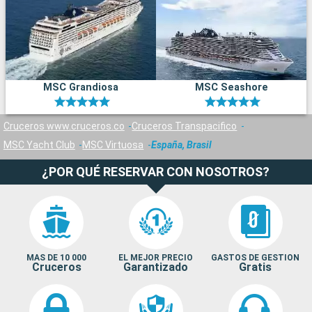
MSC Grandiosa
MSC Seashore
Cruceros www.cruceros.co
Cruceros Transpacifico
MSC Yacht Club
MSC Virtuosa
España, Brasil
¿POR QUÉ RESERVAR CON NOSOTROS?
MAS DE 10 000
EL MEJOR PRECIO
GASTOS DE GESTION
Cruceros
Garantizado
Gratis