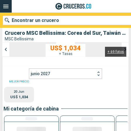
Encontrar un crucero
Crucero MSC Bellissima: Corea del Sur, Taiwán salida desde Incheon
MSC Bellissima
US$ 1,034
+ 69 fotos
Nuestros destinos
+ Tasas
Fecha de salida
junio 2027
Puertos
Compañías
MEJOR PRECIO
20 Jun
Buscar
US$ 1,034
Mi categoría de cabina