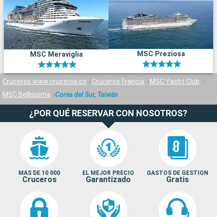
MSC Preziosa
MSC Meraviglia
Cruceros www.cruceros.co
Cruceros Francia
MSC Yacht Club
MSC Bellissima
Corea del Sur, Taiwán
¿POR QUÉ RESERVAR CON NOSOTROS?
MAS DE 10 000
EL MEJOR PRECIO
GASTOS DE GESTION
Cruceros
Garantizado
Gratis