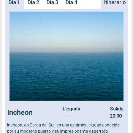
Día 1
Día 2
Día 3
Día 4
Itinerario
Llegada
Salida
Incheon
---
20:00
Incheon, en Corea del Sur, es una dinámica ciudad conocida
L
por su moderno puerto y su impresionante desarrollo
a