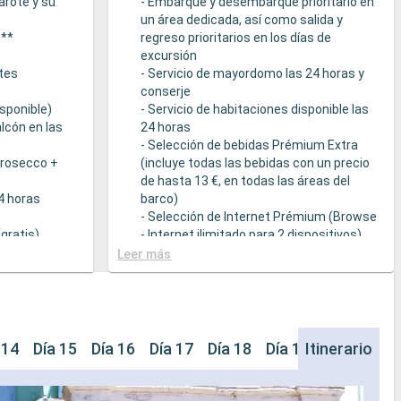
arote y su
- Embarque y desembarque prioritario en
un área dedicada, así como salida y
s**
regreso prioritarios en los días de
excursión
tes
- Servicio de mayordomo las 24 horas y
conserje
sponible)
- Servicio de habitaciones disponible las
lcón en las
24 horas
- Selección de bebidas Prémium Extra
Prosecco +
(incluye todas las bebidas con un precio
de hasta 13 €, en todas las áreas del
24 horas
barco)
- Selección de Internet Prémium (Browse
gratis)
- Internet ilimitado para 2 dispositivos)
- Acceso prioritario a la suite termal de
Leer más
cción de
MSC Aurea Spa
la Tarifa Todo
- Amenities de relajación en cada suite
(incluye albornoz y zapatillas)
a
- Menú de almohadas
- Otros detalles: servicio de empaquetar
 14
Día 15
Día 16
Día 17
Día 18
Día 19
Itinerario
Día 20
Dí
que sirven
/ desempaquetar el equipaje, periódico
s a una
entregado directamente en la suite, bajo
ietéticas
petición