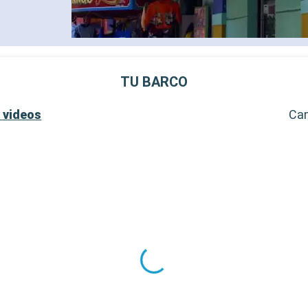
- 40% de descuento en una 
prepago de spa
- 10% de descuento en todo
tratamientos de spa adquir
SERVICIOS
- Personal multilingue cuali
TU BARCO
- Embarque prioritario y ent
equipaje
 videos
Ca
OTROS PRIVILEGIOS
- Puntos MSC Voyagers Clu