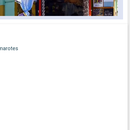
selección
s los
idos a bordo
ficado
rega de
marotes
b