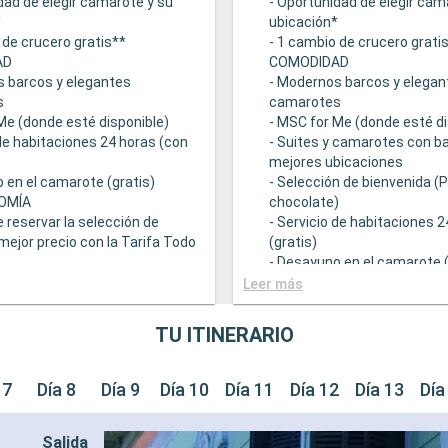
dad de elegir camarote y su
- Oportunidad de elegir cam
*
ubicación*
 de crucero gratis**
- 1 cambio de crucero grati
AD
COMODIDAD
s barcos y elegantes
- Modernos barcos y elegan
s
camarotes
Me (donde esté disponible)
- MSC for Me (donde esté di
 de habitaciones 24 horas (con
- Suites y camarotes con ba
mejores ubicaciones
 en el camarote (gratis)
- Selección de bienvenida (
OMÍA
chocolate)
e reservar la selección de
- Servicio de habitaciones 
mejor precio con la Tarifa Todo
(gratis)
- Desayuno en el camarote (
 una amplia oferta
GASTRONOMÍA
Leer más
mica
- Opción de reservar la sele
ntes principales que sirven
bebidas a mejor precio con 
TU ITINERARIO
ourmet adaptadas a una
Incluido
e restricciones dietéticas
- Bufé con una amplia ofert
ad de elegir el turno de cena
gastronómica
 7
Día 8
Día 9
Día 10
Día 11
Día 12
Día 13
Día
isponibilidad)
- Restaurantes principales 
descuento en una selección
comidas gourmet adaptada
Salida
e restaurante de
variedad de restricciones d