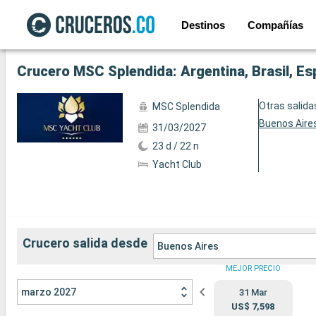
Destinos
Compañías
Ver las 137 fotos siguientes
Crucero MSC Splendida: Argentina, Brasil, Esp
Otras salida
MSC Splendida
Buenos Aire
31/03/2027
23 d / 22 n
Yacht Club
Crucero salida desde
Buenos Aires
MEJOR PRECIO
marzo 2027
31 Mar
US$ 7,598