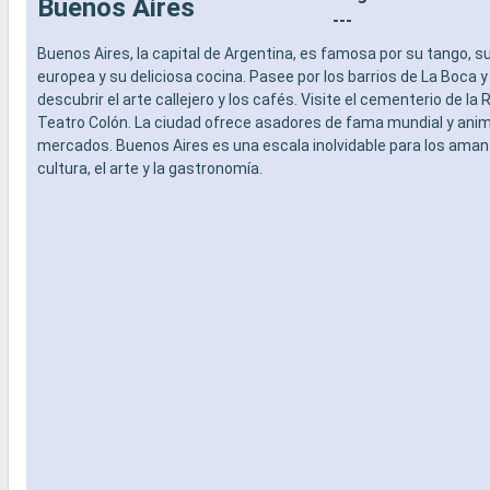
Buenos Aires
SERVICIOS
especiali
---
- Personal multilingue cualificado
DEPORTE 
Buenos Aires, la capital de Argentina, es famosa por su tango, s
OTROS PRIVILEGIOS
- Programa
europea y su deliciosa cocina. Pasee por los barrios de La Boca 
- Puntos MSC Voyagers Club
teatro al 
descubrir el arte callejero y los cafés. Visite el cementerio de la 
- Área de 
Teatro Colón. La ciudad ofrece asadores de fama mundial y ani
- Instalaci
mercados. Buenos Aires es una escala inolvidable para los aman
- Gimnasio
cultura, el arte y la gastronomía.
panorámi
- Activida
adultos, b
- Activida
SERVICIO
- Personal
OTROS PR
- Puntos 