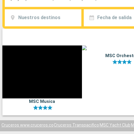
Nuestros destinos
Fecha de salida
MSC Orchest
MSC Musica
Cruceros www.cruceros.co
Cruceros Transpacifico
MSC Yacht Club
M