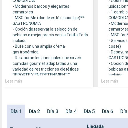
COMODIDAD
- Oportuni
- Modernos barcos y elegantes
ubicación
camarotes
- 1 cambio
- MSC for Me (donde esté disponible)**
COMODID
GASTRONOMÍA
- Moderno
- Opción de reservar la selección de
camarote
bebidas a mejor precio con la Tarifa Todo
- MSC for 
Incluido
- Servicio
- Bufé con una amplia oferta
coste)
gastronómica
- Desayuno
- Restaurantes principales que sirven
GASTRON
comidas gourmet adaptadas a una
- Opción d
variedad de restricciones dietéticas
bebidas a 
DEPORTE Y ENTRETENIMIENTO
Incluido
- Programa variado de espectáculos en el
- Bufé con
Leer más
Leer más
teatro al estilo de Broadway
gastronó
- Área de piscina
- Restaura
- Instalaciones deportivas al aire libre
comidas g
- Gimnasio equipado con vistas
variedad d
panorámicas
- Posibilid
Día 1
Día 2
Día 3
Día 4
Día 5
Día 6
Día
- Actividades de entretenimiento para
(sujeto a d
adultos, bebés y niños
- 20% de 
Llegada
- Actividades recreativas para niños
prepago d