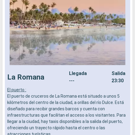
Llegada
Salida
La Romana
---
23:30
El puerto :
L
El puerto de cruceros de La Romana está situado a unos 5
R
kilómetros del centro de la ciudad, a orillas del río Dulce. Está
c
diseñado para recibir grandes barcos y cuenta con
p
infraestructuras que facilitan el acceso a los visitantes. Para
d
llegar a la ciudad, hay taxis disponibles a la salida del puerto,
i
ofreciendo un trayecto rápido hasta el centro o las
r
atracciones turísticas.
e