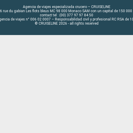
Agencia de viajes especializada crucero – CRUISELINE
6 rue du gabian Les flots bleus MC 98 000 Monaco SAM con un capital de 150 000
contact tel : (00) 377 97 97 84 50
gencia de viajes n° 006 02 0007 – Responsabilidad civil y profesional RC RSA de
© CRUISELINE 2026 - all rights reserved