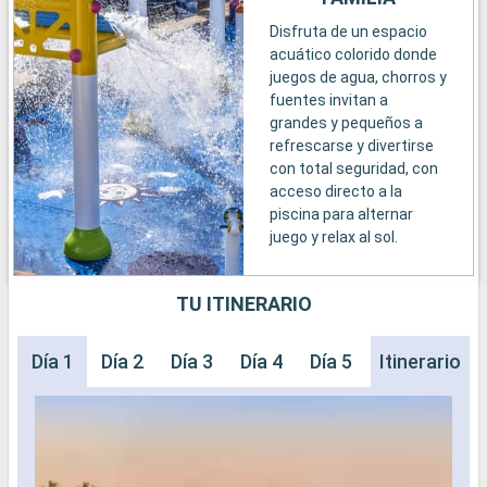
Disfruta de un espacio
acuático colorido donde
juegos de agua, chorros y
fuentes invitan a
grandes y pequeños a
refrescarse y divertirse
con total seguridad, con
acceso directo a la
piscina para alternar
juego y relax al sol.
TU ITINERARIO
Día 1
Día 2
Día 3
Día 4
Día 5
Día 6
Itinerario
Día 