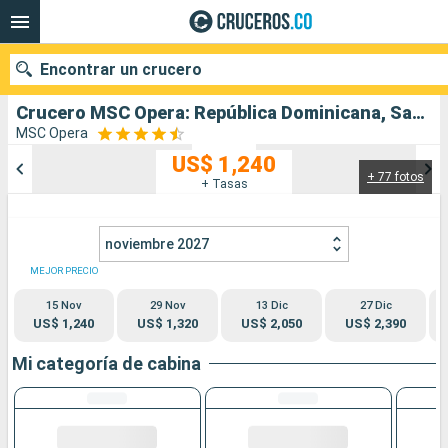
Encontrar un crucero
Crucero MSC Opera: República Dominicana, San Martín, Antigua y Barbuda, Aruba, Grenada salida desde La Romana
MSC Opera
US$ 1,240
+ 77 fotos
Nuestros destinos
+ Tasas
Fecha de salida
noviembre 2027
Puertos
Compañías
MEJOR PRECIO
15 Nov
29 Nov
13 Dic
27 Dic
Buscar
US$ 1,240
US$ 1,320
US$ 2,050
US$ 2,390
Mi categoría de cabina