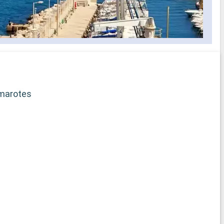
elección de horario para cenar
selección
s los
idos a bordo
ficado
rega de
marotes
b