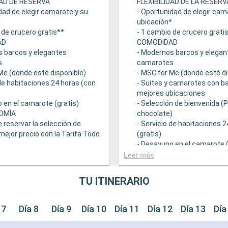
DAD DE RESERVA
FLEXIBILIDAD DE LA RESERV
dad de elegir camarote y su
- Oportunidad de elegir cam
*
ubicación*
 de crucero gratis**
- 1 cambio de crucero grati
AD
COMODIDAD
s barcos y elegantes
- Modernos barcos y elegan
s
camarotes
Me (donde esté disponible)
- MSC for Me (donde esté di
 de habitaciones 24 horas (con
- Suites y camarotes con ba
mejores ubicaciones
 en el camarote (gratis)
- Selección de bienvenida (
OMÍA
chocolate)
e reservar la selección de
- Servicio de habitaciones 
mejor precio con la Tarifa Todo
(gratis)
- Desayuno en el camarote (
 una amplia oferta
GASTRONOMÍA
Leer más
mica
- Opción de reservar la sele
ntes principales que sirven
bebidas a mejor precio con 
TU ITINERARIO
ourmet adaptadas a una
Incluido
e restricciones dietéticas
- Bufé con una amplia ofert
ad de elegir el turno de cena
gastronómica
 7
Día 8
Día 9
Día 10
Día 11
Día 12
Día 13
Día
isponibilidad)
- Restaurantes principales 
descuento en una selección
comidas gourmet adaptada