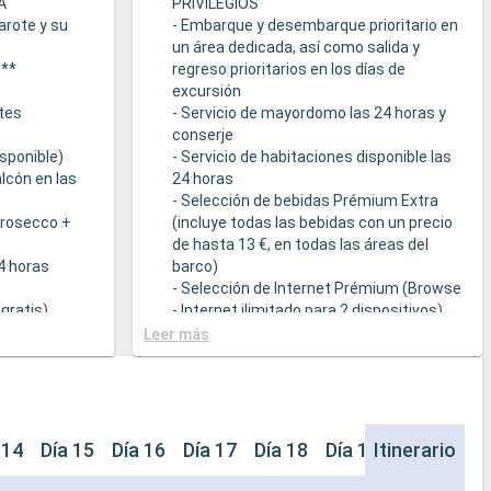
A
PRIVILEGIOS
arote y su
- Embarque y desembarque prioritario en
un área dedicada, así como salida y
s**
regreso prioritarios en los días de
excursión
tes
- Servicio de mayordomo las 24 horas y
conserje
sponible)
- Servicio de habitaciones disponible las
lcón en las
24 horas
- Selección de bebidas Prémium Extra
Prosecco +
(incluye todas las bebidas con un precio
de hasta 13 €, en todas las áreas del
24 horas
barco)
- Selección de Internet Prémium (Browse
gratis)
- Internet ilimitado para 2 dispositivos)
- Acceso prioritario a la suite termal de
Leer más
cción de
MSC Aurea Spa
la Tarifa Todo
- Amenities de relajación en cada suite
(incluye albornoz y zapatillas)
a
- Menú de almohadas
- Otros detalles: servicio de empaquetar
 14
Día 15
Día 16
Día 17
Día 18
Día 19
Itinerario
Día 20
que sirven
/ desempaquetar el equipaje, periódico
s a una
entregado directamente en la suite, bajo