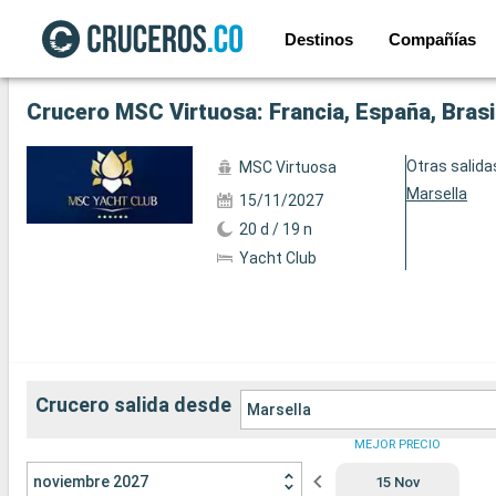
Destinos
Compañías
Ver las 76 fotos siguientes
Crucero MSC Virtuosa: Francia, España, Brasi
Otras salida
MSC Virtuosa
Marsella
15/11/2027
20 d / 19 n
Yacht Club
Crucero salida desde
Marsella
MEJOR PRECIO
noviembre 2027
15 Nov