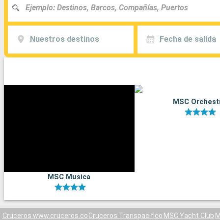
Nuestros destinos
Fecha de salida
MSC Orchest
MSC Musica
Cruceros www.cruceros.co
Cruceros Transpacifico
MSC Yacht Club
M