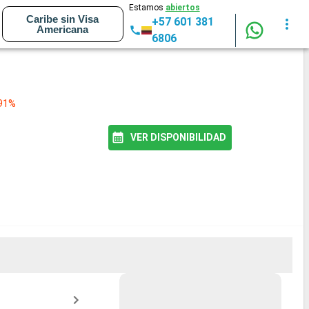
Estamos
abiertos
Caribe sin Visa
+57 601 381
Americana
6806
 91%
VER DISPONIBILIDAD