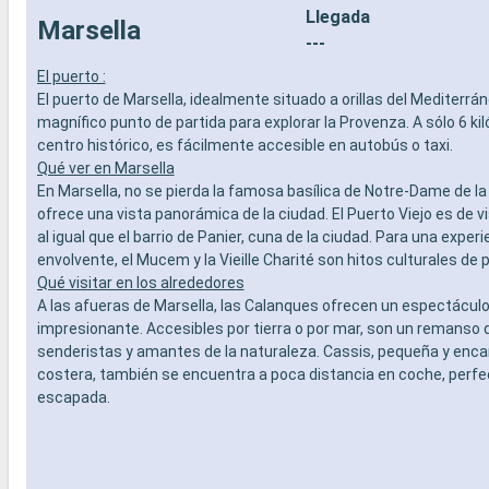
Llegada
- Actividades recreativas para niños
prepago d
Marsella
SERVICIOS
especiali
---
- Personal multilingue cualificado
DEPORTE 
El puerto :
OTROS PRIVILEGIOS
- Programa
El puerto de Marsella, idealmente situado a orillas del Mediterrán
- Puntos MSC Voyagers Club
teatro al 
magnífico punto de partida para explorar la Provenza. A sólo 6 ki
- Área de 
centro histórico, es fácilmente accesible en autobús o taxi.
- Instalaci
Qué ver en Marsella
- Gimnasio
En Marsella, no se pierda la famosa basílica de Notre-Dame de la
panorámi
- Activida
ofrece una vista panorámica de la ciudad. El Puerto Viejo es de vi
adultos, b
al igual que el barrio de Panier, cuna de la ciudad. Para una experi
- Activida
envolvente, el Mucem y la Vieille Charité son hitos culturales de 
SERVICIO
Qué visitar en los alrededores
- Personal
A las afueras de Marsella, las Calanques ofrecen un espectáculo
OTROS PR
impresionante. Accesibles por tierra o por mar, son un remanso 
- Puntos 
senderistas y amantes de la naturaleza. Cassis, pequeña y enc
costera, también se encuentra a poca distancia en coche, perfe
escapada.