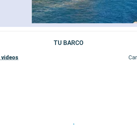
adultos)
- 40% de descuento en una 
prepago de spa
- 10% de descuento en todo
tratamientos de spa adquir
SERVICIOS
- Personal multilingue cuali
TU BARCO
- Embarque prioritario y ent
equipaje
 videos
Ca
OTROS PRIVILEGIOS
- Puntos MSC Voyagers Clu