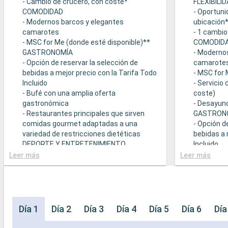
- Cambio de crucero, con coste*
FLEXIBILI
COMODIDAD
- Oportuni
- Modernos barcos y elegantes
ubicación
camarotes
- 1 cambio
- MSC for Me (donde esté disponible)**
COMODID
GASTRONOMÍA
- Moderno
- Opción de reservar la selección de
camarote
bebidas a mejor precio con la Tarifa Todo
- MSC for 
Incluido
- Servicio
- Bufé con una amplia oferta
coste)
gastronómica
- Desayuno
- Restaurantes principales que sirven
GASTRON
comidas gourmet adaptadas a una
- Opción d
variedad de restricciones dietéticas
bebidas a 
DEPORTE Y ENTRETENIMIENTO
Incluido
- Programa variado de espectáculos en el
- Bufé con
Leer más
Leer más
teatro al estilo de Broadway
gastronó
- Área de piscina
- Restaura
- Instalaciones deportivas al aire libre
comidas g
- Gimnasio equipado con vistas
variedad d
panorámicas
- Posibilid
Día 1
Día 2
Día 3
Día 4
Día 5
Día 6
Día
- Actividades de entretenimiento para
(sujeto a d
adultos, bebés y niños
- 20% de 