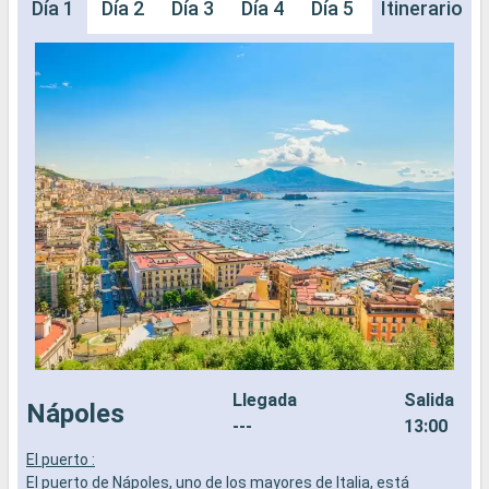
Día 1
Día 2
Día 3
Día 4
Día 5
Día 6
Itinerario
Día 
Llegada
Salida
Nápoles
---
13:00
El puerto :
E
El puerto de Nápoles, uno de los mayores de Italia, está
E