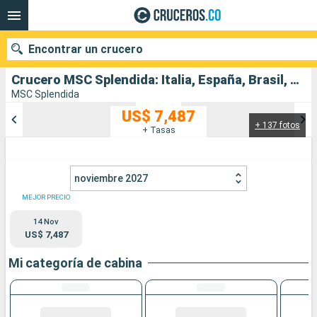
Encontrar un crucero
Crucero MSC Splendida: Italia, España, Brasil, Uruguay, Argentina salida desde Nápoles
MSC Splendida
US$ 7,487
+ 137 fotos
Nuestros destinos
+ Tasas
Fecha de salida
noviembre 2027
Puertos
Compañías
MEJOR PRECIO
14 Nov
Buscar
US$ 7,487
Mi categoría de cabina