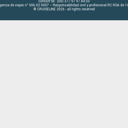
contact tel : (00) 377 97 97 84 50
gencia de viajes n° 006 02 0007 – Responsabilidad civil y profesional RC RSA de
© CRUISELINE 2026 - all rights reserved