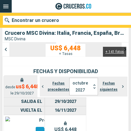
Encontrar un crucero
Crucero MSC Divina: Italia, Francia, España, Brasil salida desde Civitavecchia - Roma
MSC Divina
US$ 6,448
+ 141 fotos
Nuestros destinos
+ Tasas
Fecha de salida
FECHAS Y DISPONIBILIDAD
Puertos
Compañías
octubre
Fechas
Fechas
us$ 6,448
desde
precedentes
siguientes
2027
Buscar
le 29/10/2027
SALIDA EL
29/10/2027
VUELTA EL
16/11/2027
Premium
Otros
US$ 6,448