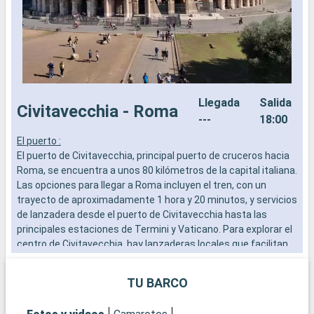
Llegada
Salida
Civitavecchia - Roma
---
18:00
El puerto :
E
El puerto de Civitavecchia, principal puerto de cruceros hacia
E
Roma, se encuentra a unos 80 kilómetros de la capital italiana.
u
Las opciones para llegar a Roma incluyen el tren, con un
E
trayecto de aproximadamente 1 hora y 20 minutos, y servicios
G
de lanzadera desde el puerto de Civitavecchia hasta las
a
principales estaciones de Termini y Vaticano. Para explorar el
b
centro de Civitavecchia, hay lanzaderas locales que facilitan
el acceso a los lugares de interés cercanos al puerto. Esta
Q
escala mediterránea es un punto de partida ideal para
P
TU BARCO
descubrir los tesoros de la Ciudad Eterna.
l
¿Qué se puede visitar en Civitavecchia?
X