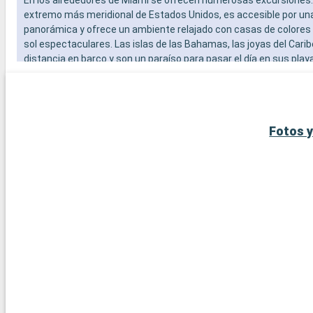
extremo más meridional de Estados Unidos, es accesible por un
panorámica y ofrece un ambiente relajado con casas de colores
sol espectaculares. Las islas de las Bahamas, las joyas del Carib
distancia en barco y son un paraíso para pasar el día en sus play
blanca. Para los amantes del submarinismo, los arrecifes de cor
Largo ofrecen una experiencia submarina extraordinaria. Estos 
alrededor de Miami revelan la belleza natural y la diversidad cultur
región.
Fotos y