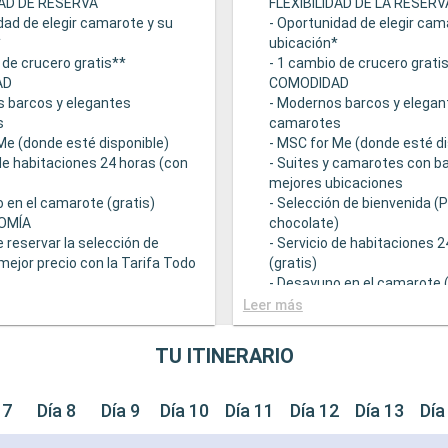
DAD DE RESERVA
FLEXIBILIDAD DE LA RESERV
dad de elegir camarote y su
- Oportunidad de elegir cam
*
ubicación*
 de crucero gratis**
- 1 cambio de crucero grati
AD
COMODIDAD
s barcos y elegantes
- Modernos barcos y elegan
s
camarotes
Me (donde esté disponible)
- MSC for Me (donde esté di
 de habitaciones 24 horas (con
- Suites y camarotes con ba
mejores ubicaciones
 en el camarote (gratis)
- Selección de bienvenida (
OMÍA
chocolate)
e reservar la selección de
- Servicio de habitaciones 
mejor precio con la Tarifa Todo
(gratis)
- Desayuno en el camarote (
 una amplia oferta
GASTRONOMÍA
Leer más
mica
- Opción de reservar la sele
ntes principales que sirven
bebidas a mejor precio con 
TU ITINERARIO
ourmet adaptadas a una
Incluido
e restricciones dietéticas
- Bufé con una amplia ofert
ad de elegir el turno de cena
gastronómica
 7
Día 8
Día 9
Día 10
Día 11
Día 12
Día 13
Día
isponibilidad)
- Restaurantes principales 
descuento en una selección
comidas gourmet adaptada