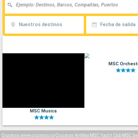
Nuestros destinos
Fecha de salida
MSC Orchest
MSC Musica
Cruceros www.cruceros.co
Cruceros Antillas
MSC Yacht Club
MSC Se