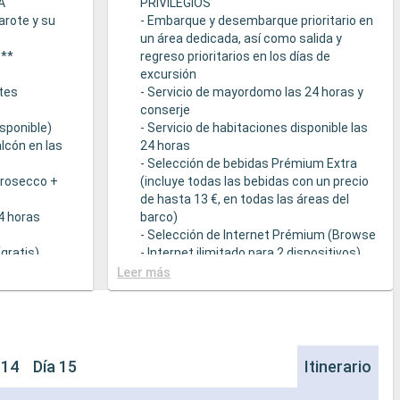
A
PRIVILEGIOS
arote y su
- Embarque y desembarque prioritario en
un área dedicada, así como salida y
s**
regreso prioritarios en los días de
excursión
tes
- Servicio de mayordomo las 24 horas y
conserje
sponible)
- Servicio de habitaciones disponible las
lcón en las
24 horas
- Selección de bebidas Prémium Extra
Prosecco +
(incluye todas las bebidas con un precio
de hasta 13 €, en todas las áreas del
24 horas
barco)
- Selección de Internet Prémium (Browse
gratis)
- Internet ilimitado para 2 dispositivos)
- Acceso prioritario a la suite termal de
Leer más
cción de
MSC Aurea Spa
la Tarifa Todo
- Amenities de relajación en cada suite
(incluye albornoz y zapatillas)
a
- Menú de almohadas
- Otros detalles: servicio de empaquetar
 14
Día 15
Itinerario
que sirven
/ desempaquetar el equipaje, periódico
s a una
entregado directamente en la suite, bajo