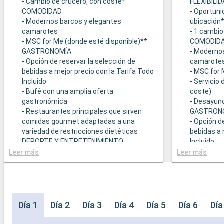
- Cambio de crucero, con coste*
FLEXIBILI
COMODIDAD
- Oportuni
- Modernos barcos y elegantes
ubicación
camarotes
- 1 cambio
- MSC for Me (donde esté disponible)**
COMODID
GASTRONOMÍA
- Moderno
- Opción de reservar la selección de
camarote
bebidas a mejor precio con la Tarifa Todo
- MSC for 
Incluido
- Servicio
- Bufé con una amplia oferta
coste)
gastronómica
- Desayuno
- Restaurantes principales que sirven
GASTRON
comidas gourmet adaptadas a una
- Opción d
variedad de restricciones dietéticas
bebidas a 
DEPORTE Y ENTRETENIMIENTO
Incluido
- Programa variado de espectáculos en el
- Bufé con
Leer más
Leer más
teatro al estilo de Broadway
gastronó
- Área de piscina
- Restaura
- Instalaciones deportivas al aire libre
comidas g
- Gimnasio equipado con vistas
variedad d
panorámicas
- Posibilid
Día 1
Día 2
Día 3
Día 4
Día 5
Día 6
Día
- Actividades de entretenimiento para
(sujeto a d
adultos, bebés y niños
- 20% de 