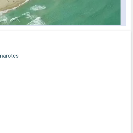
elección de horario para cenar
selección
s los
idos a bordo
ficado
rega de
marotes
b