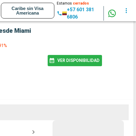
Estamos
cerrados
Caribe sin Visa
+57 601 381
Americana
6806
desde Miami
 91%
VER DISPONIBILIDAD