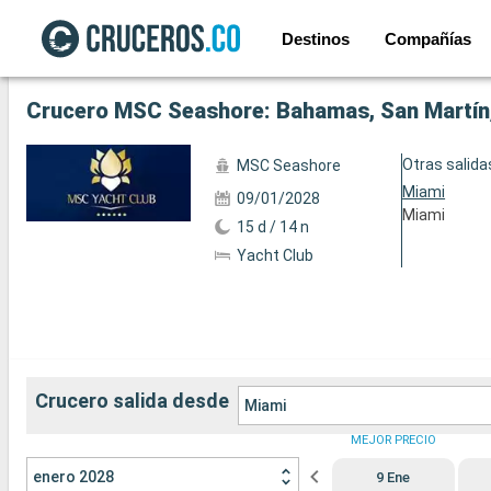
Destinos
Compañías
Ver las 54 fotos siguientes
Crucero MSC Seashore: Bahamas, San Martín,
Otras salida
MSC Seashore
Miami
09/01/2028
Miami
15 d / 14 n
Yacht Club
Crucero salida desde
Miami
MEJOR PRECIO
enero 2028
9 Ene