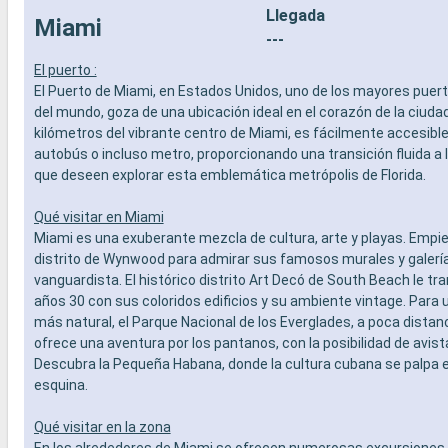
Llegada
- Actividades recreativas para niños
prepago d
Miami
SERVICIOS
especiali
---
- Personal multilingue cualificado
DEPORTE 
El puerto :
OTROS PRIVILEGIOS
- Programa
El Puerto de Miami, en Estados Unidos, uno de los mayores puer
- Puntos MSC Voyagers Club
teatro al 
del mundo, goza de una ubicación ideal en el corazón de la ciudad
- Área de 
kilómetros del vibrante centro de Miami, es fácilmente accesible 
- Instalaci
autobús o incluso metro, proporcionando una transición fluida a 
- Gimnasio
que deseen explorar esta emblemática metrópolis de Florida.
panorámi
- Activida
adultos, b
Qué visitar en Miami
- Activida
Miami es una exuberante mezcla de cultura, arte y playas. Empie
SERVICIO
distrito de Wynwood para admirar sus famosos murales y galería
- Personal
vanguardista. El histórico distrito Art Decó de South Beach le tr
OTROS PR
años 30 con sus coloridos edificios y su ambiente vintage. Para 
- Puntos 
más natural, el Parque Nacional de los Everglades, a poca distan
ofrece una aventura por los pantanos, con la posibilidad de avis
Descubra la Pequeña Habana, donde la cultura cubana se palpa 
esquina.
Qué visitar en la zona
En los alrededores de Miami se ofrecen numerosas excursiones. 