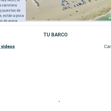
adultos)
a carretera
- 40% de descuento en una 
 y puestas de
prepago de spa
e, están a poca
- 10% de descuento en todo
as de arena
tratamientos de spa adquir
al de Cayo
SERVICIOS
destinos
- Personal multilingue cuali
TU BARCO
al de la
- Embarque prioritario y ent
equipaje
 videos
Ca
OTROS PRIVILEGIOS
- Puntos MSC Voyagers Clu