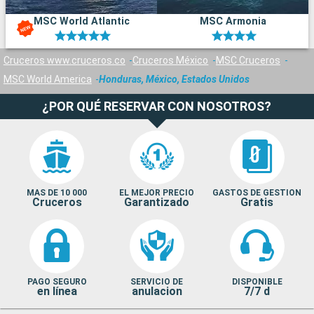
MSC World Atlantic
MSC Armonia
Cruceros www.cruceros.co
Cruceros México
MSC Cruceros
MSC World America
Honduras, México, Estados Unidos
¿POR QUÉ RESERVAR CON NOSOTROS?
MAS DE 10 000
EL MEJOR PRECIO
GASTOS DE GESTION
Cruceros
Garantizado
Gratis
PAGO SEGURO
SERVICIO DE
DISPONIBLE
en línea
anulacion
7/7 d