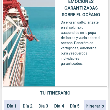
EMOCIONES
GARANTIZADAS
SOBRE EL OCÉANO
Da el gran salto: lánzate
en el columpio
suspendido en la popa
del barco y vuela sobre el
océano. Panorámica
vertiginosa, adrenalina
pura y recuerdos
inolvidables
garantizados.
TU ITINERARIO
Día 1
Día 2
Día 3
Día 4
Día 5
Día 6
Itinerario
Día 