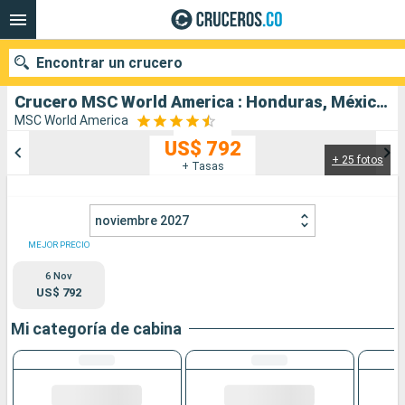
Encontrar un crucero
Crucero MSC World America : Honduras, México, Estados Unidos salida desde Miami
MSC World America
US$ 792
+ 25 fotos
Nuestros destinos
+ Tasas
Fecha de salida
noviembre 2027
Puertos
Compañías
MEJOR PRECIO
6 Nov
Buscar
US$ 792
Mi categoría de cabina