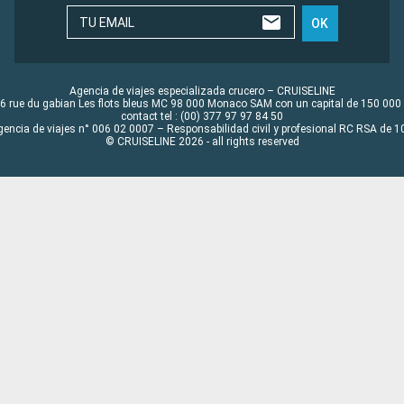
TU EMAIL
OK
Agencia de viajes especializada crucero – CRUISELINE
6 rue du gabian Les flots bleus MC 98 000 Monaco SAM con un capital de 150 000
contact tel : (00) 377 97 97 84 50
gencia de viajes n° 006 02 0007 – Responsabilidad civil y profesional RC RSA de
© CRUISELINE 2026 - all rights reserved