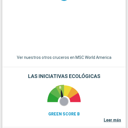
Unidos, es accesible por una carretera panorámica y ofrece
un ambiente relajado con casas de colores y puestas de sol
espectaculares. Las islas de las Bahamas, las joyas del
Caribe, están a poca distancia en barco y son un paraíso para
pasar el día en sus playas de arena blanca. Para los amantes
del submarinismo, los arrecifes de coral de Cayo Largo
ofrecen una experiencia submarina extraordinaria. Estos
destinos alrededor de Miami revelan la belleza natural y la
diversidad cultural de la región.
Ver nuestros otros cruceros en MSC World America
LAS INICIATIVAS ECOLÓGICAS
GREEN SCORE B
Leer más