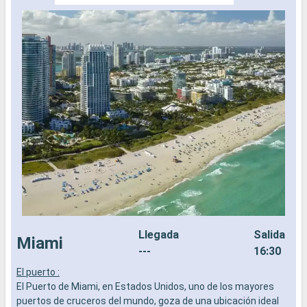
Llegada
Salida
Miami
---
16:30
El puerto :
L
El Puerto de Miami, en Estados Unidos, uno de los mayores
a
puertos de cruceros del mundo, goza de una ubicación ideal
b