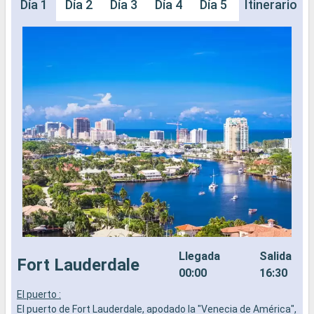
Día 1
Día 2
Día 3
Día 4
Día 5
Itinerario
Llegada
Salida
Fort Lauderdale
00:00
16:30
El puerto :
C
El puerto de Fort Lauderdale, apodado la "Venecia de América",
C