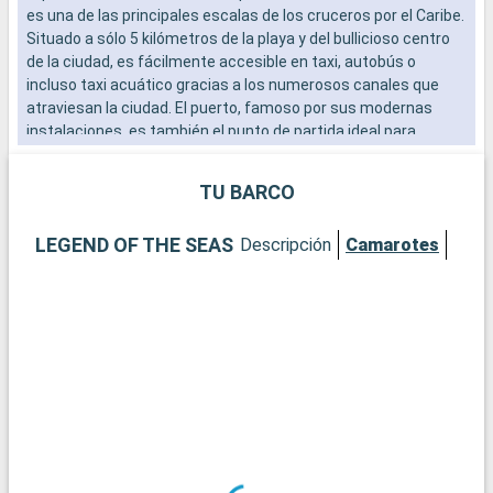
es una de las principales escalas de los cruceros por el Caribe.
a
Situado a sólo 5 kilómetros de la playa y del bullicioso centro
s
de la ciudad, es fácilmente accesible en taxi, autobús o
a
incluso taxi acuático gracias a los numerosos canales que
c
atraviesan la ciudad. El puerto, famoso por sus modernas
p
instalaciones, es también el punto de partida ideal para
p
explorar el sur de Florida.
t
TU BARCO
Qué visitar en Fort Lauderdale
Fort Lauderdale es famosa por sus playas de arena y aguas
LEGEND OF THE SEAS
Descripción
Camarotes
turquesas. El paseo de Las Olas Boulevard, con sus boutiques,
galerías de arte y restaurantes, ofrece una excepcional
experiencia de compras y relax. El Museo y Jardines Bonnet
House son un remanso de paz e historia, con una arquitectura
única y exuberantes jardines tropicales. Para los entusiastas
de los deportes acuáticos, la ciudad ofrece una amplia gama
de opciones, desde alquiler de yates a recorridos en taxi
acuático por los canales.
Qué visitar en los alrededores
A las afueras de Fort Lauderdale, los Everglades ofrecen una