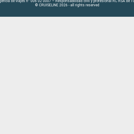
gencia de viajes n° 006 02 0007 – Responsabilidad civil y profesional RC RSA de
© CRUISELINE 2026 - all rights reserved