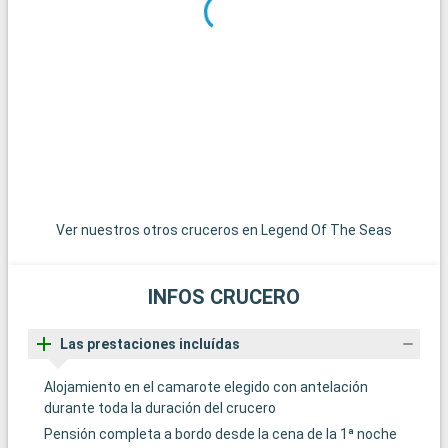
aventura inolvidable en un ecosistema único. Las excursiones
en hidrodeslizador permiten observar la fauna local, incluidos
los famosos caimanes. Miami, con su ambiente vibrante, sus
playas y su distrito Art Déco, está a sólo 45 minutos y bien
merece una visita. Para una experiencia más tranquila, las
encantadoras localidades de Pompano Beach y Hollywood
Beach ofrecen playas menos concurridas y un ambiente
relajado.
Ver nuestros otros cruceros en Legend Of The Seas
INFOS CRUCERO
Las prestaciones incluídas
Alojamiento en el camarote elegido con antelación
durante toda la duración del crucero
Pensión completa a bordo desde la cena de la 1ª noche