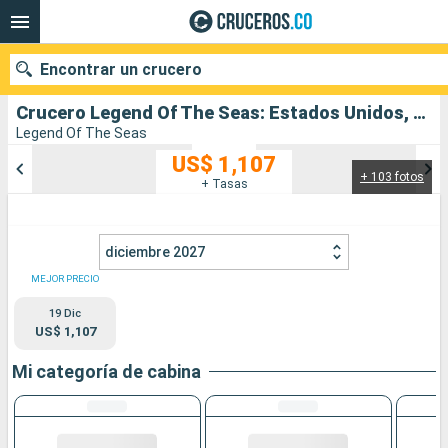
Encontrar un crucero
Crucero Legend Of The Seas: Estados Unidos, Bahamas salida desde Fort Lauderdale
Legend Of The Seas
US$ 1,107
+ 103 fotos
Nuestros destinos
+ Tasas
Fecha de salida
diciembre 2027
Puertos
Compañías
MEJOR PRECIO
19 Dic
Buscar
US$ 1,107
Mi categoría de cabina