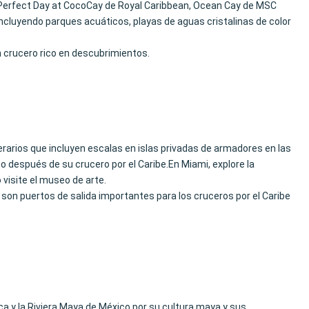
an Perfect Day at CocoCay de Royal Caribbean, Ocean Cay de MSC
incluyendo parques acuáticos, playas de aguas cristalinas de color
n crucero rico en descubrimientos.
erarios que incluyen escalas en islas privadas de armadores en las
después de su crucero por el Caribe.En Miami, explore la
o visite el museo de arte.
son puertos de salida importantes para los cruceros por el Caribe
a y la Riviera Maya de México por su cultura maya y sus