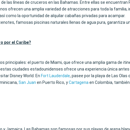
os de las líneas de cruceros en las Bahamas. Entre ellas se encuentr
inos ofrecen una amplia variedad de atracciones para toda la familia, 
 así como la oportunidad de alquilar cabañas privadas para acampar.
cenotes, famosas piscinas naturales llenas de agua pura, garantiza u
o por el Caribe?
os principales: el puerto de Miami, que ofrece una amplia gama de itin
estas ciudades estadounidenses ofrece una experiencia única antes o 
isitar Disney World. En
Fort Lauderdale
, pasee por la playa de Las Olas 
ominicana,
San Juan
en Puerto Rico, y
Cartagena
en Colombia, también 
co y Jamaica. Las Bahamas son famosas por sus playas de arena blanc