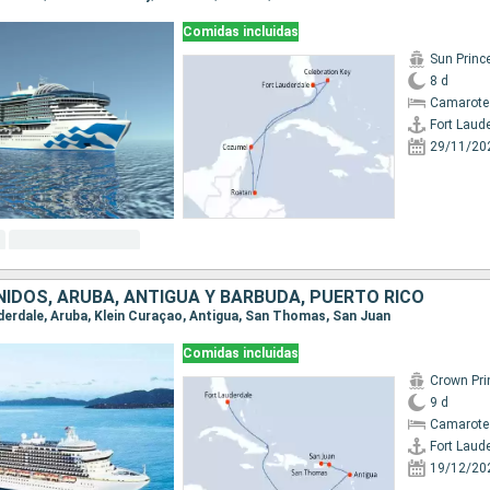
Comidas incluidas
Sun Princ
8 d
Camarote
Fort Laud
29/11/20
IDOS, ARUBA, ANTIGUA Y BARBUDA, PUERTO RICO
auderdale, Aruba, Klein Curaçao, Antigua, San Thomas, San Juan
Comidas incluidas
Crown Pri
9 d
Camarote
Fort Laud
19/12/20