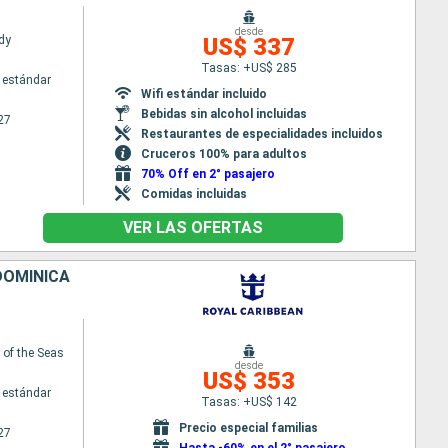
desde
dy
US$ 337
Tasas: +US$ 285
 estándar
Wifi estándar incluido
Bebidas sin alcohol incluidas
27
Restaurantes de especialidades incluidos
Cruceros 100% para adultos
70% Off en 2° pasajero
Comidas incluidas
VER LAS OFERTAS
DOMINICA
of the Seas
desde
US$ 353
 estándar
Tasas: +US$ 142
Precio especial familias
27
Hasta -60% en el 2° pasajero