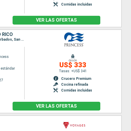
Comidas incluidas
VER LAS OFERTAS
 RICO
Itinerario : San Juan, San Thomas, Saint Martin (Antilles Néerlandaises), Antigua, Santa Lucia, Barbados, San Juan
ncess
desde
US$ 333
 estándar
Tasas: +US$ 341
Crucero Premium
27
Cocina refinada
Comidas incluidas
VER LAS OFERTAS