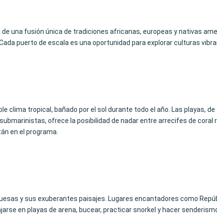
ado de una fusión única de tradiciones africanas, europeas y nativas am
. Cada puerto de escala es una oportunidad para explorar culturas vibra
e clima tropical, bañado por el sol durante todo el año. Las playas, de 
submarinistas, ofrece la posibilidad de nadar entre arrecifes de coral 
tán en el programa.
urquesas y sus exuberantes paisajes. Lugares encantadores como Repú
rse en playas de arena, bucear, practicar snorkel y hacer senderismo 