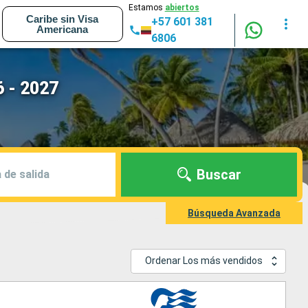
Estamos
abiertos
Caribe sin Visa
+57 601 381
Americana
6806
 - 2027
Buscar
 de salida
Búsqueda Avanzada
Ordenar Los más vendidos