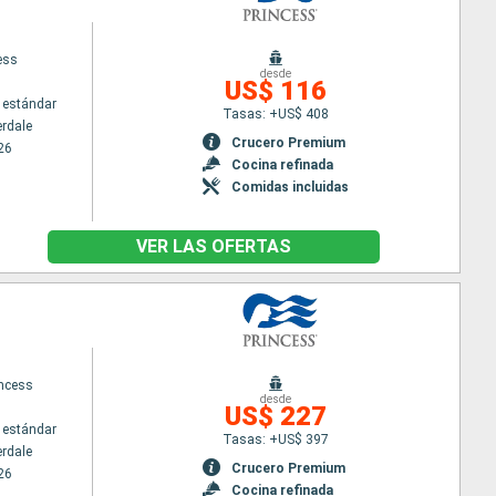
ess
desde
US$ 116
 estándar
Tasas: +US$ 408
erdale
Crucero Premium
26
Cocina refinada
Comidas incluidas
VER LAS OFERTAS
ncess
desde
US$ 227
 estándar
Tasas: +US$ 397
erdale
Crucero Premium
26
Cocina refinada