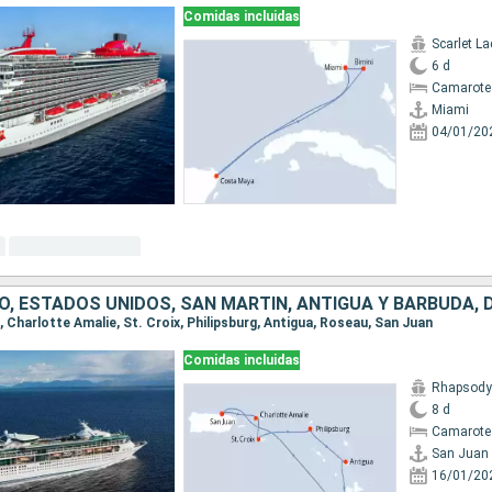
Comidas incluidas
Scarlet La
6 d
Camarote
Miami
04/01/20
O, ESTADOS UNIDOS, SAN MARTÍN, ANTIGUA Y BARBUDA, 
n, Charlotte Amalie, St. Croix, Philipsburg, Antigua, Roseau, San Juan
Comidas incluidas
Rhapsody 
8 d
Camarote
San Juan
16/01/20