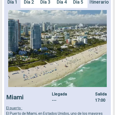
Día 1
Día 2
Día 3
Día 4
Día 5
Día 6
Itinerario
Día 
Llegada
Salida
Miami
---
17:00
El puerto :
E
El Puerto de Miami, en Estados Unidos, uno de los mayores
E