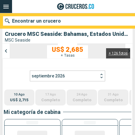
Encontrar un crucero
Crucero MSC Seaside: Bahamas, Estados Unidos salida desde Miami
MSC Seaside
US$ 2,685
+ 126 fotos
Nuestros destinos
+ Tasas
Fecha de salida
septiembre 2026
Puertos
Compañías
10 Ago
17 Ago
24 Ago
31 Ago
Buscar
US$ 2,715
Completo
Completo
Completo
Mi categoría de cabina