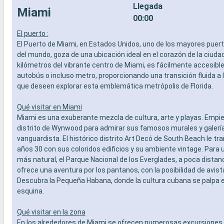
Llegada
Miami
00:00
El puerto :
El Puerto de Miami, en Estados Unidos, uno de los mayores puer
del mundo, goza de una ubicación ideal en el corazón de la ciudad
kilómetros del vibrante centro de Miami, es fácilmente accesible 
autobús o incluso metro, proporcionando una transición fluida a 
que deseen explorar esta emblemática metrópolis de Florida.
Qué visitar en Miami
Miami es una exuberante mezcla de cultura, arte y playas. Empie
distrito de Wynwood para admirar sus famosos murales y galería
vanguardista. El histórico distrito Art Decó de South Beach le tr
años 30 con sus coloridos edificios y su ambiente vintage. Para 
más natural, el Parque Nacional de los Everglades, a poca distan
ofrece una aventura por los pantanos, con la posibilidad de avis
Descubra la Pequeña Habana, donde la cultura cubana se palpa 
esquina.
Qué visitar en la zona
En los alrededores de Miami se ofrecen numerosas excursiones. 