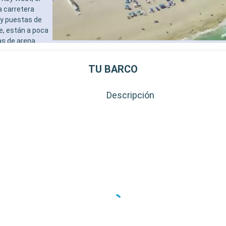
a carretera
 y puestas de
e, están a poca
as de arena
al de Cayo
destinos
TU BARCO
al de la
Descripción