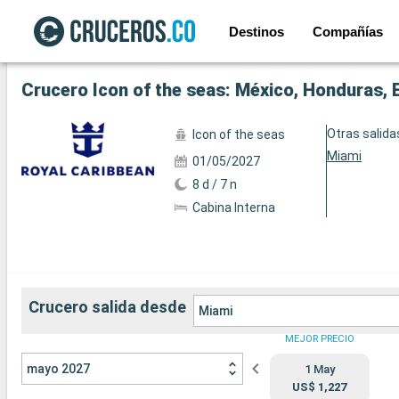
Destinos
Compañías
Ver las 151 fotos siguientes
Crucero Icon of the seas: México, Honduras,
Otras salida
Icon of the seas
Miami
01/05/2027
8 d / 7 n
Cabina Interna
Crucero salida desde
Miami
MEJOR PRECIO
mayo 2027
1 May
US$ 1,227