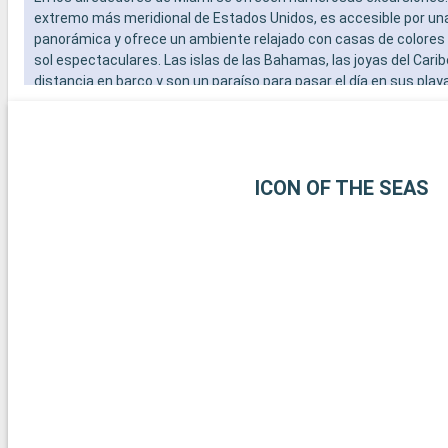
extremo más meridional de Estados Unidos, es accesible por un
panorámica y ofrece un ambiente relajado con casas de colores
sol espectaculares. Las islas de las Bahamas, las joyas del Carib
distancia en barco y son un paraíso para pasar el día en sus play
blanca. Para los amantes del submarinismo, los arrecifes de cor
Largo ofrecen una experiencia submarina extraordinaria. Estos 
alrededor de Miami revelan la belleza natural y la diversidad cultur
región.
ICON OF THE SEAS