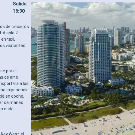
Salida
16:30
tos de cruceros
. A sólo 2
en taxi,
los visitantes
ce por el
s de arte
ansportará a los
una experiencia
cia en coche,
tar caimanes.
en cada
Key West, el