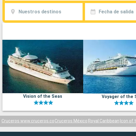
Nuestros destinos
Fecha de salida
Vision of the Seas
Voyager of the 
Cruceros www.cruceros.co
Cruceros México
Royal Caribbean
Icon of 