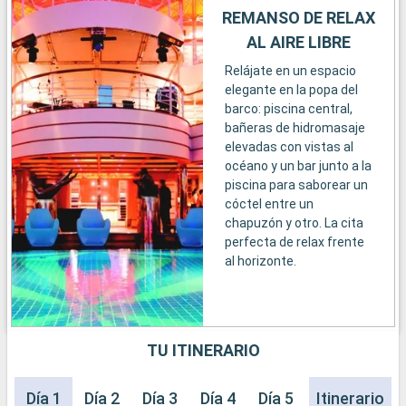
REMANSO DE RELAX
AL AIRE LIBRE
Relájate en un espacio
elegante en la popa del
barco: piscina central,
bañeras de hidromasaje
elevadas con vistas al
océano y un bar junto a la
piscina para saborear un
cóctel entre un
chapuzón y otro. La cita
perfecta de relax frente
al horizonte.
TU ITINERARIO
Día 1
Día 2
Día 3
Día 4
Día 5
Día 6
Itinerario
Día 