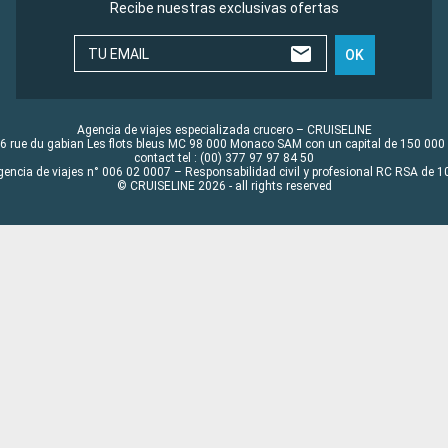
Recibe nuestras exclusivas ofertas
TU EMAIL
OK
Agencia de viajes especializada crucero – CRUISELINE
6 rue du gabian Les flots bleus MC 98 000 Monaco SAM con un capital de 150 000
contact tel : (00) 377 97 97 84 50
gencia de viajes n° 006 02 0007 – Responsabilidad civil y profesional RC RSA de
© CRUISELINE 2026 - all rights reserved