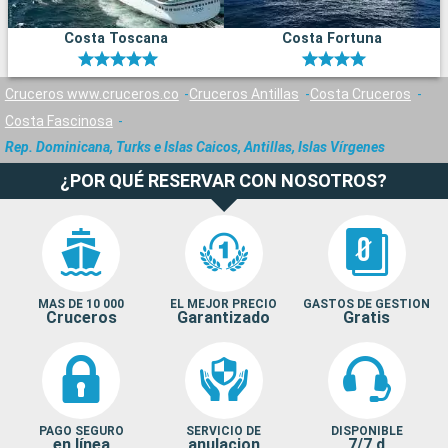
Costa Toscana
Costa Fortuna
Cruceros www.cruceros.co
Cruceros Antillas
Costa Cruceros
Costa Fascinosa
Rep. Dominicana, Turks e Islas Caicos, Antillas, Islas Vírgenes
¿POR QUÉ RESERVAR CON NOSOTROS?
MAS DE 10 000
EL MEJOR PRECIO
GASTOS DE GESTION
Cruceros
Garantizado
Gratis
PAGO SEGURO
SERVICIO DE
DISPONIBLE
en línea
anulacion
7/7 d