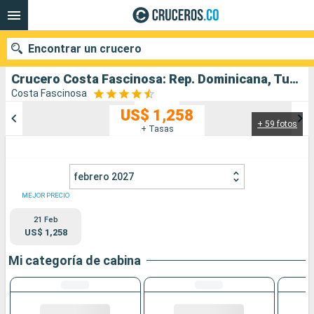
Encontrar un crucero
Crucero Costa Fascinosa: Rep. Dominicana, Turks e Islas Caicos, Antillas, Islas Vírgenes salida desde La Romana
Costa Fascinosa
US$ 1,258
+ 59 fotos
Nuestros destinos
+ Tasas
Fecha de salida
febrero 2027
Puertos
Compañías
MEJOR PRECIO
21 Feb
Buscar
US$ 1,258
Mi categoría de cabina