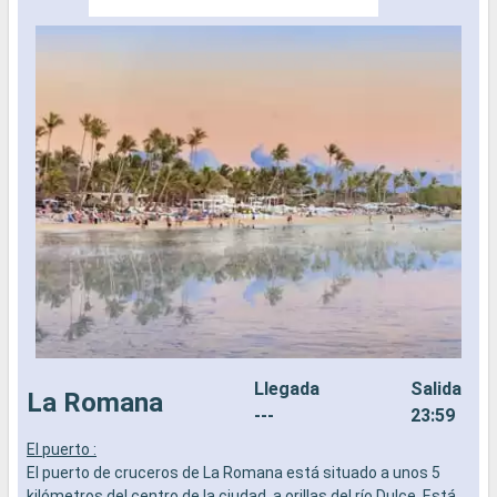
Llegada
Salida
La Romana
---
23:59
El puerto :
L
El puerto de cruceros de La Romana está situado a unos 5
R
kilómetros del centro de la ciudad, a orillas del río Dulce. Está
c