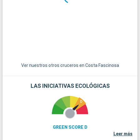
La isla Saona, situada al sureste, es un destino imprescindible
con playas vírgenes y una biodiversidad preservada. Accesible
en barco desde Bayahibe, es uno de los lugares más visitados
del país.
A unos 20 kilómetros, Bayahibe es un encantador pueblo
pesquero famoso por sus playas de arena blanca, y aguas
cristalinas, ideales para nadar y bucear.
Ver nuestros otros cruceros en Costa Fascinosa
LAS INICIATIVAS ECOLÓGICAS
GREEN SCORE D
Leer más