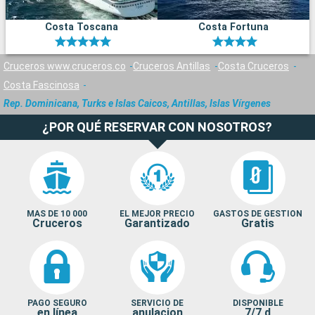
Costa Toscana
Costa Fortuna
Cruceros www.cruceros.co
Cruceros Antillas
Costa Cruceros
Costa Fascinosa
Rep. Dominicana, Turks e Islas Caicos, Antillas, Islas Vírgenes
¿POR QUÉ RESERVAR CON NOSOTROS?
MAS DE 10 000
EL MEJOR PRECIO
GASTOS DE GESTION
Cruceros
Garantizado
Gratis
PAGO SEGURO
SERVICIO DE
DISPONIBLE
en línea
anulacion
7/7 d