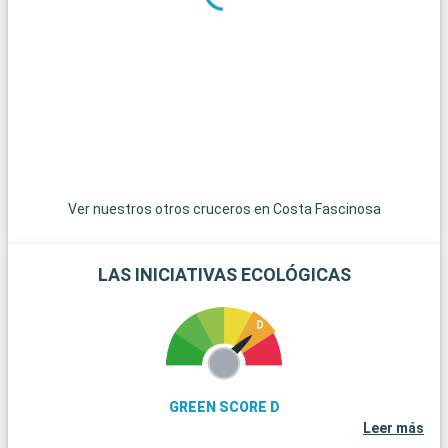
La isla Saona, situada al sureste, es un destino imprescindible
con playas vírgenes y una biodiversidad preservada. Accesible
en barco desde Bayahibe, es uno de los lugares más visitados
del país.
A unos 20 kilómetros, Bayahibe es un encantador pueblo
pesquero famoso por sus playas de arena blanca, y aguas
cristalinas, ideales para nadar y bucear.
Ver nuestros otros cruceros en Costa Fascinosa
LAS INICIATIVAS ECOLÓGICAS
GREEN SCORE D
Leer más