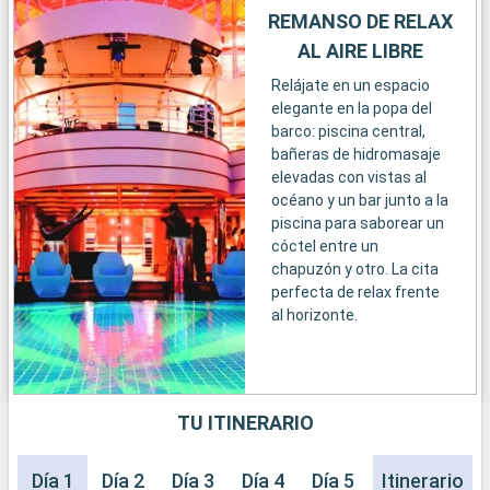
REMANSO DE RELAX
AL AIRE LIBRE
Relájate en un espacio
elegante en la popa del
barco: piscina central,
bañeras de hidromasaje
elevadas con vistas al
océano y un bar junto a la
piscina para saborear un
cóctel entre un
chapuzón y otro. La cita
perfecta de relax frente
al horizonte.
TU ITINERARIO
Día 1
Día 2
Día 3
Día 4
Día 5
Día 6
Itinerario
Día 