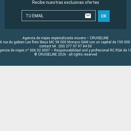
Recibe nuestras exclusivas ofertas
TU EMAIL
OK
Agencia de viajes especializada crucero – CRUISELINE
6 rue du gabian Les flots bleus MC 98 000 Monaco SAM con un capital de 150 000
contact tel : (00) 377 97 97 84 50
gencia de viajes n° 006 02 0007 – Responsabilidad civil y profesional RC RSA de
© CRUISELINE 2026 - all rights reserved