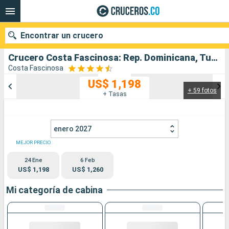
Encontrar un crucero
Crucero Costa Fascinosa: Rep. Dominicana, Turks e Islas Caicos, Antillas, Islas Vírgenes salida desde La Romana
Costa Fascinosa
US$ 1,198
+ 59 fotos
Nuestros destinos
+ Tasas
Fecha de salida
enero 2027
Puertos
Compañías
MEJOR PRECIO
24 Ene
6 Feb
Buscar
US$ 1,198
US$ 1,260
Mi categoría de cabina