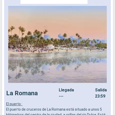
Llegada
Salida
La Romana
---
23:59
El puerto :
L
El puerto de cruceros de La Romana está situado a unos 5
R
kilómetros del centro de la ciudad, a orillas del río Dulce. Está
c