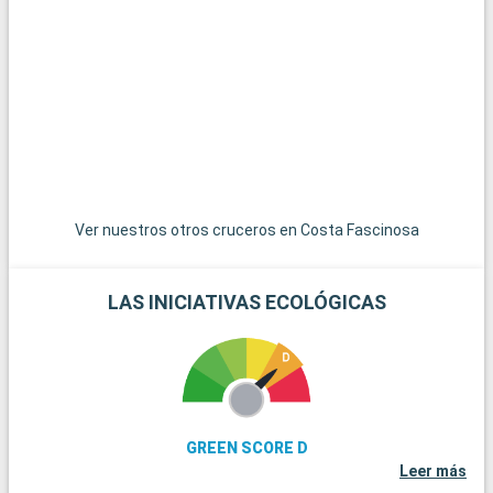
La isla Saona, situada al sureste, es un destino imprescindible
con playas vírgenes y una biodiversidad preservada. Accesible
en barco desde Bayahibe, es uno de los lugares más visitados
del país.
A unos 20 kilómetros, Bayahibe es un encantador pueblo
pesquero famoso por sus playas de arena blanca, y aguas
cristalinas, ideales para nadar y bucear.
Ver nuestros otros cruceros en Costa Fascinosa
LAS INICIATIVAS ECOLÓGICAS
GREEN SCORE D
Leer más