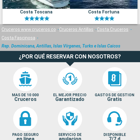
Costa Toscana
Costa Fortuna
Cruceros www.cruceros.co
Cruceros Antillas
Costa Cruceros
Costa Fascinosa
Rep. Dominicana, Antillas, Islas Vírgenes, Turks e Islas Caicos
¿POR QUÉ RESERVAR CON NOSOTROS?
MAS DE 10 000
EL MEJOR PRECIO
GASTOS DE GESTION
Cruceros
Garantizado
Gratis
PAGO SEGURO
SERVICIO DE
DISPONIBLE
en línea
anulacion
7/7 d