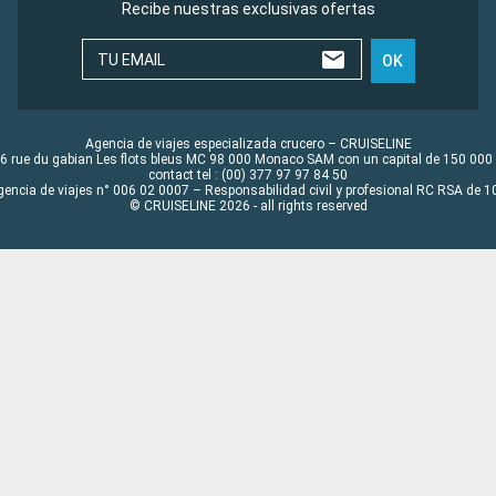
Recibe nuestras exclusivas ofertas
TU EMAIL
OK
Agencia de viajes especializada crucero – CRUISELINE
6 rue du gabian Les flots bleus MC 98 000 Monaco SAM con un capital de 150 000
contact tel : (00) 377 97 97 84 50
gencia de viajes n° 006 02 0007 – Responsabilidad civil y profesional RC RSA de
© CRUISELINE 2026 - all rights reserved