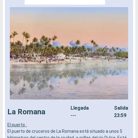
Llegada
Salida
La Romana
---
23:59
El puerto :
L
El puerto de cruceros de La Romana está situado a unos 5
a
kilómetros del centro de la ciudad, a orillas del río Dulce. Está
b