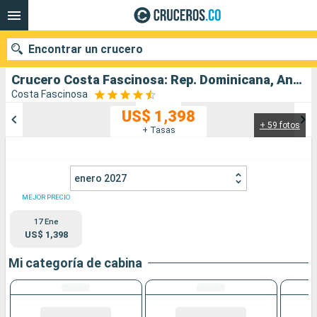
Encontrar un crucero
Crucero Costa Fascinosa: Rep. Dominicana, Antillas, Islas Vírgenes, Turks e Islas Caicos salida desde La Romana
Costa Fascinosa
US$ 1,398
+ 59 fotos
Nuestros destinos
+ Tasas
Fecha de salida
enero 2027
Puertos
Compañías
MEJOR PRECIO
17 Ene
Buscar
US$ 1,398
Mi categoría de cabina