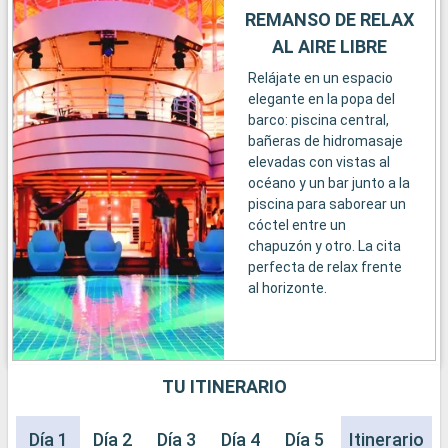
REMANSO DE RELAX
AL AIRE LIBRE
Relájate en un espacio
elegante en la popa del
barco: piscina central,
bañeras de hidromasaje
elevadas con vistas al
océano y un bar junto a la
piscina para saborear un
cóctel entre un
chapuzón y otro. La cita
perfecta de relax frente
al horizonte.
TU ITINERARIO
Día 1
Día 2
Día 3
Día 4
Día 5
Día 6
Itinerario
Día 