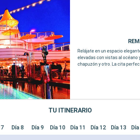
REMA
Relájate en un espacio elegante
elevadas con vistas al océano y
chapuzón y otro. La cita perfect
TU ITINERARIO
 7
Día 8
Día 9
Día 10
Día 11
Día 12
Día 13
Día