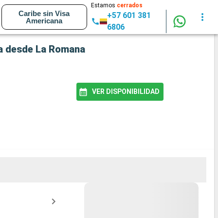
Estamos
cerrados
Caribe sin Visa
+57 601 381
Americana
6806
ida desde La Romana
VER DISPONIBILIDAD