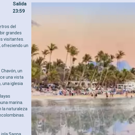
Salida
23:59
tros del
ibir grandes
s visitantes.
o, ofreciendo un
 Chavón, un
ece una vista
, una iglesia
playas
fauna marina.
 la naturaleza
recolombinas.
 isla Saona,