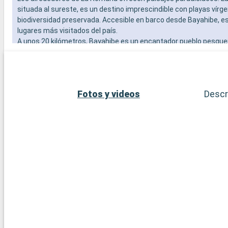
situada al sureste, es un destino imprescindible con playas vírg
biodiversidad preservada. Accesible en barco desde Bayahibe, es
lugares más visitados del país.
A unos 20 kilómetros, Bayahibe es un encantador pueblo pesqu
sus playas de arena blanca, y aguas cristalinas, ideales para nad
Fotos y videos
Descr