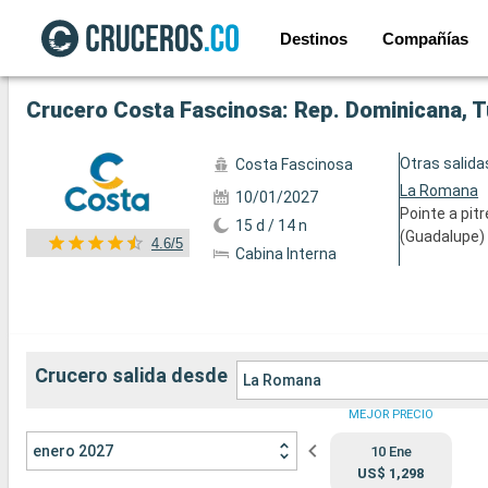
Destinos
Compañías
Ver las 59 fotos siguientes
Crucero Costa Fascinosa: Rep. Dominicana, Tu
Otras salida
Costa Fascinosa
La Romana
10/01/2027
Pointe a pitr
15 d / 14 n
(Guadalupe)
4.6/5
Cabina Interna
Crucero salida desde
La Romana
MEJOR PRECIO
enero 2027
10 Ene
US$ 1,298