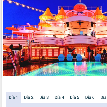
Día 1
Día 2
Día 3
Día 4
Día 5
Día 6
Día