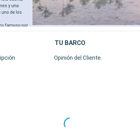
enes y una
 uno de los
ero famoso por
ar y bucear.
TU BARCO
ipción
Opinión del Cliente