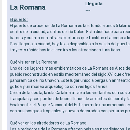
Llegada
La Romana
---
El puerto :
El puerto de cruceros de La Romana está situado a unos 5 kilóme
centro de la ciudad, a orillas del río Dulce. Está diseñado para rec
barcos y cuenta con infraestructuras que facilitan el acceso a lo
Para llegar a la ciudad, hay taxis disponibles a la salida del puert
trayecto rápido hasta el centro o las atracciones turísticas.
Qué visitar en La Romana
Uno de los lugares más emblemáticos de La Romana es Altos de
pueblo reconstruido en estilo mediterráneo del siglo XVI que ofr
panorámica del río Chavón. Este lugar único alberga un anfiteatro
gótica y un museo arqueológico con vestigios taínos.
Cerca de la costa, la isla Catalina atrae a los visitantes con sus 
tranquilas y sus puntos de buceo llenos de arrecifes de coral y 
Finalmente, el Parque Nacional del Este permite una inmersión en
con sus bosques tropicales y cuevas decoradas con pinturas p
Qué ver en los alrededores de La Romana
Los alrededores de La Romana ofrecen paisajes paradisíacos. La