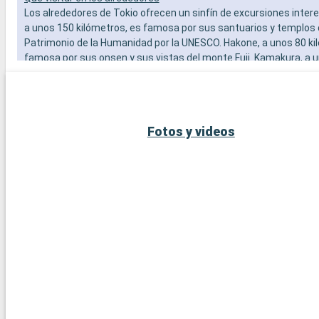
Los alrededores de Tokio ofrecen un sinfín de excursiones intere
a unos 150 kilómetros, es famosa por sus santuarios y templos
Patrimonio de la Humanidad por la UNESCO. Hakone, a unos 80 ki
famosa por sus onsen y sus vistas del monte Fuji. Kamakura, a 
kilómetros, ofrece una gran escapada con su gran Buda y sus pl
destinos alrededor de Tokio permiten descubrir un Japón más tr
tradicional.
Fotos y videos