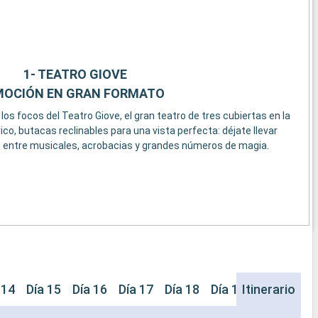
1- TEATRO GIOVE
MOCIÓN EN GRAN FORMATO
os focos del Teatro Giove, el gran teatro de tres cubiertas en la
ico, butacas reclinables para una vista perfecta: déjate llevar
 entre musicales, acrobacias y grandes números de magia.
 14
Día 15
Día 16
Día 17
Día 18
Día 19
Itinerario
Día 20
Dí