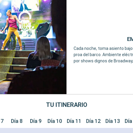
E
Cada noche, toma asiento bajo l
proa del barco. Ambiente eléctr
por shows dignos de Broadway,
TU ITINERARIO
 7
Día 8
Día 9
Día 10
Día 11
Día 12
Día 13
Día