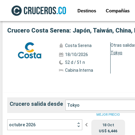
Destinos
Compañías
Ver las 5 fotos siguientes
Crucero Costa Serena: Japón, Taiwán, China, Fi
Otras salida
Costa Serena
Tokyo
18/10/2026
52 d / 51 n
Cabina Interna
Crucero salida desde
Tokyo
MEJOR PRECIO
octubre 2026
18 Oct
US$ 6,446