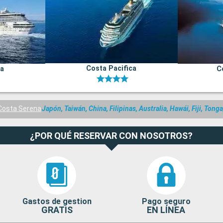
Costa Pacifica
na
C
Costa Serena
Japón, Taiwán, China, Filipinas, Australia, Hawái, Fiji, Tonga
¿POR QUÉ RESERVAR CON NOSOTROS?
Gastos de gestion
Pago seguro
GRATIS
EN LÍNEA