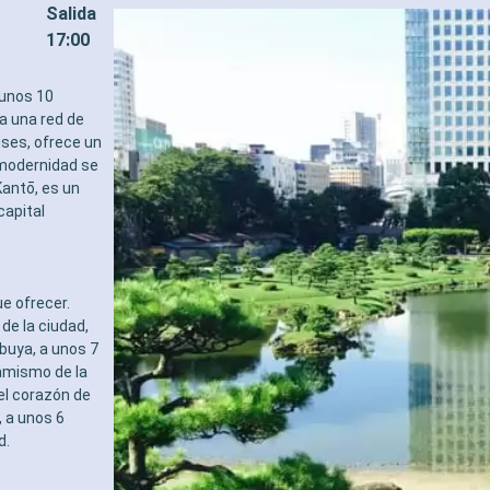
Salida
17:00
 unos 10
 a una red de
uses, ofrece un
 modernidad se
antō, es un
capital
e ofrecer.
de la ciudad,
ibuya, a unos 7
namismo de la
 el corazón de
, a unos 6
d.