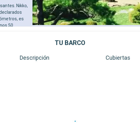
santes. Nikko,
 declarados
lómetros, es
unos 50
ayas. Estos
anquilo y
TU BARCO
Descripción
Cubiertas