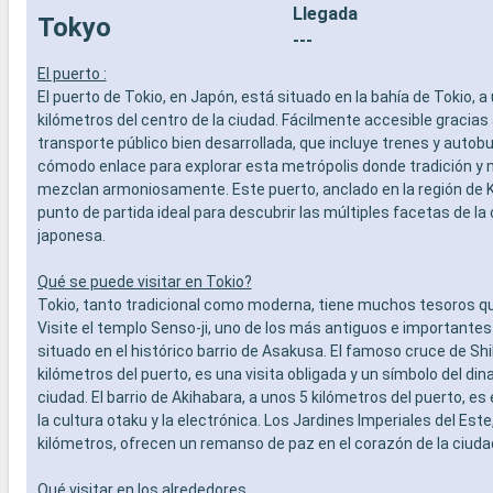
Llegada
Tokyo
---
El puerto :
El puerto de Tokio, en Japón, está situado en la bahía de Tokio, a
kilómetros del centro de la ciudad. Fácilmente accesible gracias
transporte público bien desarrollada, que incluye trenes y autob
cómodo enlace para explorar esta metrópolis donde tradición y
mezclan armoniosamente. Este puerto, anclado en la región de K
punto de partida ideal para descubrir las múltiples facetas de la 
japonesa.
Qué se puede visitar en Tokio?
Tokio, tanto tradicional como moderna, tiene muchos tesoros qu
Visite el templo Senso-ji, uno de los más antiguos e importantes 
situado en el histórico barrio de Asakusa. El famoso cruce de Sh
kilómetros del puerto, es una visita obligada y un símbolo del di
ciudad. El barrio de Akihabara, a unos 5 kilómetros del puerto, es
la cultura otaku y la electrónica. Los Jardines Imperiales del Este
kilómetros, ofrecen un remanso de paz en el corazón de la ciuda
Qué visitar en los alrededores