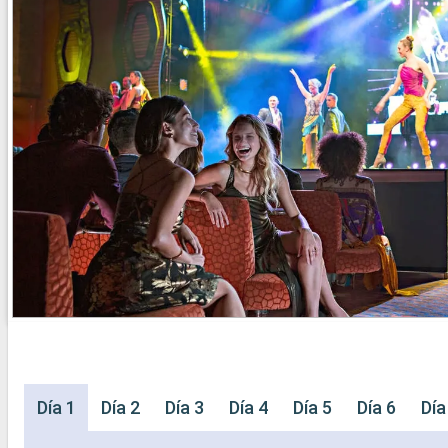
Día 1
Día 2
Día 3
Día 4
Día 5
Día 6
Día