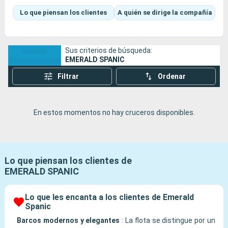
activo que busca una experiencia íntima y culturalmente 
Lo que piensan los clientes
A quién se dirige la compañía
enriquecedora a lo largo de los ríos y las costas.

En general, los clientes consideran que esta compañía ofrece un 
excelente equilibrio entre lujo asequible y exploración dinámica.
Sus criterios de búsqueda:
EMERALD SPANIC
Filtrar
Ordenar
En estos momentos no hay cruceros disponibles.
Lo que piensan los clientes de
EMERALD SPANIC
Lo que les encanta a los clientes de Emerald
Spanic
Barcos modernos y elegantes
:
La flota se distingue por un