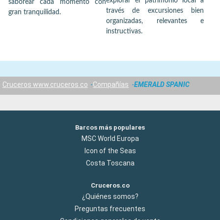
explorar el patrimonio local a
saborear cada momento con
través de excursiones bien
gran tranquilidad.
organizadas, relevantes e
instructivas.
Cruceros www.cruceros.co
Compañías
EMERALD SPANIC
Barcos más populares
MSC World Europa
Icon of the Seas
Costa Toscana
Cruceros.co
¿Quiénes somos?
Preguntas frecuentes