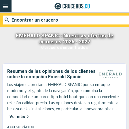
Encontrar un crucero
EMERALD SPANIC : Nuestras ofertas de
cruceros 2026 - 2027
0 cruceros encontrados
Fecha de salida
Buscar
Resumen de las opiniones de los clientes
sobre la compañía Emerald Spanic
Los viajeros aprecian a EMERALD SPANIC por su enfoque 
moderno y elegante de la navegación, que combina la 
comodidad de un barco tipo hotel boutique con una excelente 
relación calidad-precio. Las opiniones destacan regularmente la 
belleza de las instalaciones, en particular la innovadora piscina 
interior, y la excepcional calidad del servicio a bordo. La inclusión 
Ver más
de las propinas y de numerosas excursiones en la tarifa inicial es 
un punto fuerte recurrente. La compañía atrae a un público 
ACCESO RÁPIDO