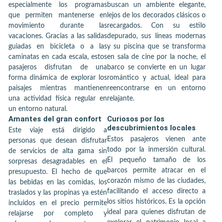
especialmente los programas
buscan un ambiente elegante,
que permiten mantenerse en
lejos de los decorados clásicos o
movimiento durante las
recargados. Con su estilo
vacaciones. Gracias a las salidas
depurado, sus líneas modernas
guiadas en bicicleta o a las
y su piscina que se transforma
caminatas en cada escala, estos
en sala de cine por la noche, el
pasajeros disfrutan de una
barco se convierte en un lugar
forma dinámica de explorar los
romántico y actual, ideal para
paisajes mientras mantienen
reencontrarse en un entorno
una actividad física regular en
relajante.
un entorno natural.
Amantes del gran confort
Curiosos por los
descubrimientos locales
Este viaje está dirigido a
Estos pasajeros vienen ante
personas que desean disfrutar
todo por la inmersión cultural.
de servicios de alta gama sin
El pequeño tamaño de los
sorpresas desagradables en el
barcos permite atracar en el
presupuesto. El hecho de que
corazón mismo de las ciudades,
las bebidas en las comidas, los
facilitando el acceso directo a
traslados y las propinas ya estén
los sitios históricos. Es la opción
incluidos en el precio permite
ideal para quienes disfrutan de
relajarse por completo y