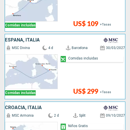
US$ 109
+Tasas
Comidas incluidas
ESPAÑA, ITALIA
MSC Divina
4 d
Barcelona
30/03/2027
Comidas incluidas
US$ 299
+Tasas
Comidas incluidas
CROACIA, ITALIA
MSC Armonia
2 d
Split
09/10/2027
Niños Gratis