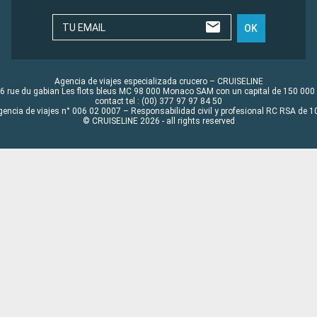
TU EMAIL
OK
Agencia de viajes especializada crucero – CRUISELINE
6 rue du gabian Les flots bleus MC 98 000 Monaco SAM con un capital de 150 000
contact tel : (00) 377 97 97 84 50
gencia de viajes n° 006 02 0007 – Responsabilidad civil y profesional RC RSA de
© CRUISELINE 2026 - all rights reserved