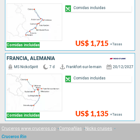
Comidas incluidas
US$ 1,715
+Tasas
Comidas incluidas
FRANCIA, ALEMANIA
MS NickoSpirit
7 d
Frankfort-sur-le-main
20/12/2027
Comidas incluidas
US$ 1,135
+Tasas
Comidas incluidas
Cruceros www.cruceros.co
Compañías
Nicko cruises
Cruceros Rin