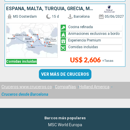
ESPAÑA, MALTA, TURQUÍA, GRECIA, MONTENEGRO, ITALIA
MS Oosterdam
15 d
Barcelona
05/06/2027
Cocina refinada
Animaciones exclusivas a bordo
Experiencia Premium
Comidas incluidas
US$ 2,606
+Tasas
Comidas incluidas
VER MÁS DE CRUCEROS
Cruceros www.cruceros.co
Compañías
Holland America
Cruceros desde Barcelona
Barcos más populares
MSC World Europa