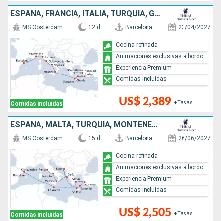
ESPAÑA, FRANCIA, ITALIA, TURQUÍA, GRECIA
MS Oosterdam
12 d
Barcelona
23/04/2027
Cocina refinada
Animaciones exclusivas a bordo
Experiencia Premium
Comidas incluidas
US$ 2,389
+Tasas
Comidas incluidas
ESPAÑA, MALTA, TURQUÍA, MONTENEGRO, GRECIA, ITALIA
MS Oosterdam
15 d
Barcelona
26/06/2027
Cocina refinada
Animaciones exclusivas a bordo
Experiencia Premium
Comidas incluidas
US$ 2,505
+Tasas
Comidas incluidas