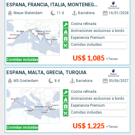
ESPAÑA, FRANCIA, ITALIA, MONTENEGRO, GRECIA
Nieuw Statendam
11 d
Barcelona
16/01/2028
Cocina refinada
Animaciones exclusivas a bordo
Experiencia Premium
Comidas incluidas
US$ 1,085
+Tasas
Comidas incluidas
ESPAÑA, MALTA, GRECIA, TURQUÍA
MS Oosterdam
8 d
Barcelona
05/06/2027
Cocina refinada
Animaciones exclusivas a bordo
Experiencia Premium
Comidas incluidas
US$ 1,225
+Tasas
Comidas incluidas