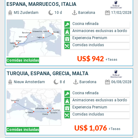
ESPAÑA, MARRUECOS, ITALIA
MS Zuiderdam
10 d
Barcelona
17/02/2028
Cocina refinada
Animaciones exclusivas a bordo
Experiencia Premium
Comidas incluidas
US$ 942
+Tasas
Comidas incluidas
TURQUÍA, ESPAÑA, GRECIA, MALTA
Nieuw Amsterdam
8 d
Barcelona
06/08/2028
Cocina refinada
Animaciones exclusivas a bordo
Experiencia Premium
Comidas incluidas
US$ 1,076
+Tasas
Comidas incluidas