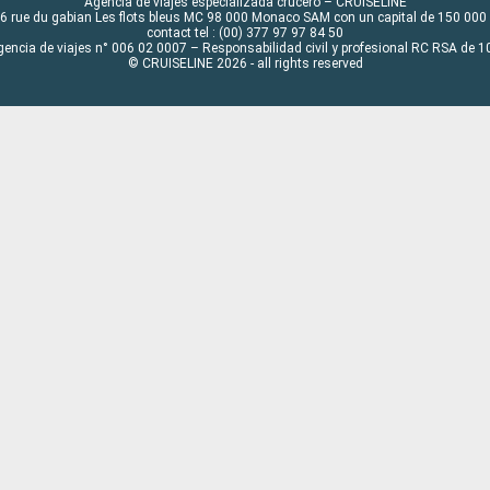
Agencia de viajes especializada crucero – CRUISELINE
6 rue du gabian Les flots bleus MC 98 000 Monaco SAM con un capital de 150 000
contact tel : (00) 377 97 97 84 50
gencia de viajes n° 006 02 0007 – Responsabilidad civil y profesional RC RSA de
© CRUISELINE 2026 - all rights reserved